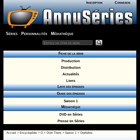
Inscription
Connexion
Séries
Personnalités
Médiathèque
Fiche de la série
Production
Distribution
Actualités
Liens
Liste des épisodes
Guide des épisodes
Saison 1
Médiathèque
DVD en Séries
Presse en Séries
Accueil
>
Encyclopédie
>
O
>
Over There
>
Saison 1
> Orphelins