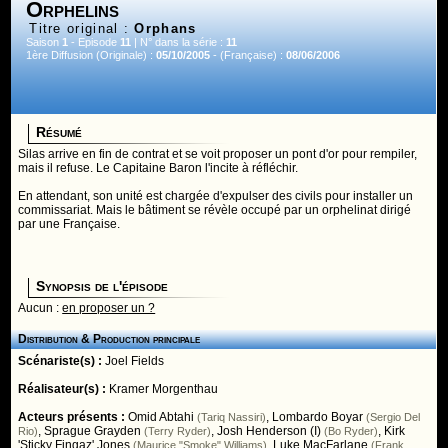
Orphelins
Titre original :
Orphans
Saison
1
- Episode
11
| N° dans la série :
11
1ère Diffusion (Originale) :
05/10/2005
- (Française) :
08/06/2006
Résumé
Silas arrive en fin de contrat et se voit proposer un pont d'or pour rempiler,
mais il refuse. Le Capitaine Baron l'incite à réfléchir.
En attendant, son unité est chargée d'expulser des civils pour installer un
commissariat. Mais le bâtiment se révèle occupé par un orphelinat dirigé
par une Française.
Synopsis de l'épisode
Aucun :
en proposer un ?
Distribution & Production principale
Scénariste(s) :
Joel Fields
Réalisateur(s) :
Kramer Morgenthau
Acteurs présents :
Omid Abtahi
,
Lombardo Boyar
(Tariq Nassiri)
(Sergio Del
,
Sprague Grayden
,
Josh Henderson (I)
,
Kirk
Rio)
(Terry Ryder)
(Bo Ryder)
'Sticky Fingaz' Jones
,
Luke MacFarlane
(Maurice "Smoke" Williams)
(Frank