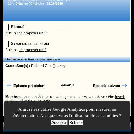
1ère Diffusion (Originale) :
15/10/1989
Résumé
Aucun :
en proposer un ?
Synopsis de l'épisode
Aucun :
en proposer un ?
Distribution & Production principale
Guest Star(s) :
Richard Cox (I)
(Jerry)
Saison 2
Episode précédent
Episode suivant
Membres
: pour accéder aux avantages membres, vous devez être
inscrit
ou
identifié
avec votre login
Annuséries utilise Google Analytics pour mesurer sa
Ajoutée le :
30/11/-0001 à 00:00 -
Mise à jour le :
05/11/2023 à 10:41
fréquentation. Acceptez-vous l'utilisation de ces cookies ?
Accepter
Refuser
A Propos
-
Plan
-
Contactez-nous
-
A-Suivre.org
-
Mentions légales
-