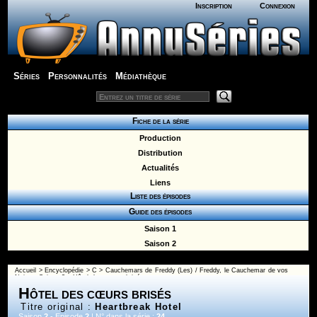
Inscription
Connexion
Séries
Personnalités
Médiathèque
Fiche de la série
Production
Distribution
Actualités
Liens
Liste des épisodes
Guide des épisodes
Saison 1
Saison 2
Accueil
>
Encyclopédie
>
C
>
Cauchemars de Freddy (Les) / Freddy, le Cauchemar de vos
Nuits
>
Saison 2
> Hôtel des cœurs brisés
Hôtel des cœurs brisés
Titre original :
Heartbreak Hotel
Saison
2
- Episode
2
| N° dans la série :
24