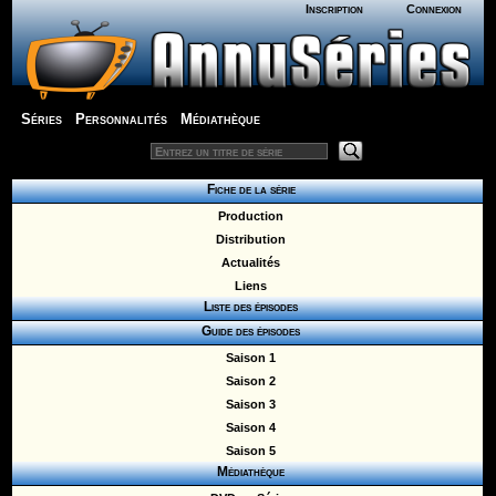
Inscription
Connexion
Séries
Personnalités
Médiathèque
Fiche de la série
Production
Distribution
Actualités
Liens
Liste des épisodes
Guide des épisodes
Saison 1
Saison 2
Saison 3
Saison 4
Saison 5
Médiathèque