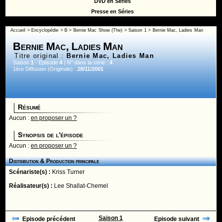
DVD en Séries
Presse en Séries
Accueil
>
Encyclopédie
>
B
>
Bernie Mac Show (The)
>
Saison 1
> Bernie Mac, Ladies Man
Bernie Mac, Ladies Man
Titre original :
Bernie Mac, Ladies Man
Saison
1
- Episode
4
| N° dans la série :
4
1ère Diffusion (Originale) :
28/11/2001
Résumé
Aucun :
en proposer un ?
Synopsis de l'épisode
Aucun :
en proposer un ?
Distribution & Production principale
Scénariste(s) :
Kriss Turner
Réalisateur(s) :
Lee Shallat-Chemel
Saison 1
Episode précédent
Episode suivant