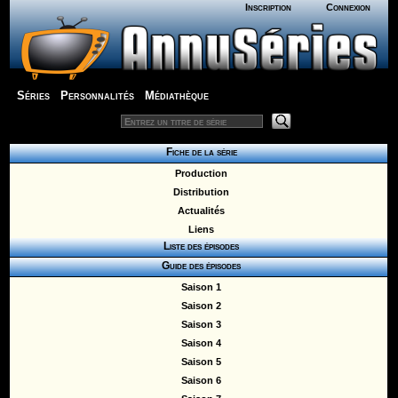
Inscription
Connexion
Séries
Personnalités
Médiathèque
Fiche de la série
Production
Distribution
Actualités
Liens
Liste des épisodes
Guide des épisodes
Saison 1
Saison 2
Saison 3
Saison 4
Saison 5
Saison 6