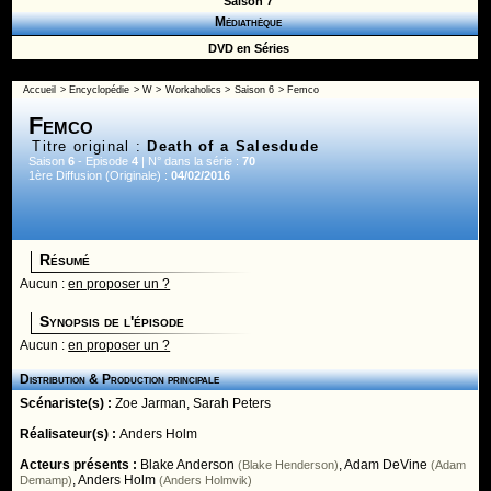
Saison 7
Médiathèque
DVD en Séries
Accueil
>
Encyclopédie
>
W
>
Workaholics
>
Saison 6
> Femco
Femco
Titre original :
Death of a Salesdude
Saison
6
- Episode
4
| N° dans la série :
70
1ère Diffusion (Originale) :
04/02/2016
Résumé
Aucun :
en proposer un ?
Synopsis de l'épisode
Aucun :
en proposer un ?
Distribution & Production principale
Scénariste(s) :
Zoe Jarman
,
Sarah Peters
Réalisateur(s) :
Anders Holm
Acteurs présents :
Blake Anderson
,
Adam DeVine
(Blake Henderson)
(Adam
,
Anders Holm
Demamp)
(Anders Holmvik)