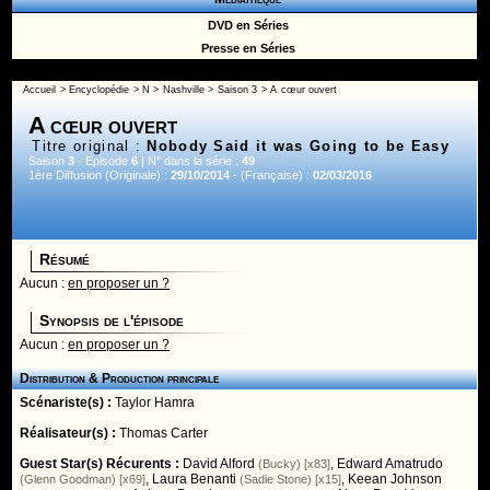
DVD en Séries
Presse en Séries
Accueil
>
Encyclopédie
>
N
>
Nashville
>
Saison 3
> A cœur ouvert
A cœur ouvert
Titre original :
Nobody Said it was Going to be Easy
Saison
3
- Episode
6
| N° dans la série :
49
1ère Diffusion (Originale) :
29/10/2014
- (Française) :
02/03/2016
Résumé
Aucun :
en proposer un ?
Synopsis de l'épisode
Aucun :
en proposer un ?
Distribution & Production principale
Scénariste(s) :
Taylor Hamra
Réalisateur(s) :
Thomas Carter
Guest Star(s) Récurents :
David Alford
,
Edward Amatrudo
(Bucky) [x83]
,
Laura Benanti
,
Keean Johnson
(Glenn Goodman) [x69]
(Sadie Stone) [x15]