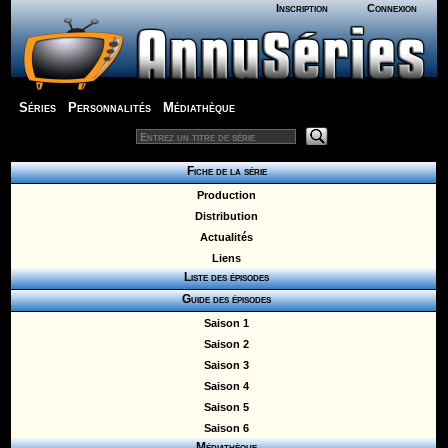
Inscription
Connexion
Séries
Personnalités
Médiathèque
Fiche de la série
Production
Distribution
Actualités
Liens
Liste des épisodes
Guide des épisodes
Saison 1
Saison 2
Saison 3
Saison 4
Saison 5
Saison 6
Médiathèque