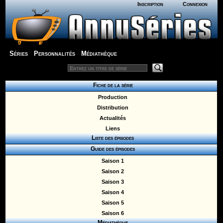
Inscription
Connexion
Séries
Personnalités
Médiathèque
Fiche de la série
Production
Distribution
Actualités
Liens
Liste des épisodes
Guide des épisodes
Saison 1
Saison 2
Saison 3
Saison 4
Saison 5
Saison 6
Médiathèque