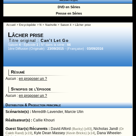
DVD en Séries
Presse en Séries
Accueil
>
Encyclopédie
>
N
>
Nashville
>
Saison 4
> Lâcher prise
Lâcher prise
Titre original :
Can't Let Go
Saison
4
- Episode
1
| N° dans la série :
66
1ère Diffusion (Originale) :
23/09/2015
- (Française) :
03/09/2016
Résumé
Aucun :
en proposer un ?
Synopsis de l'épisode
Aucun :
en proposer un ?
Distribution & Production principale
Scénariste(s) :
Meredith Lavender
,
Marcie Ulin
Réalisateur(s) :
Callie Khouri
Guest Star(s) Récurents :
David Alford
,
Nicholas Jandl
(Bucky) [x83]
(Dr
,
Kyle Dean Massey
,
Dana Wheeler-
Caleb Rand) [x19]
(Kevin Bricks) [x14]