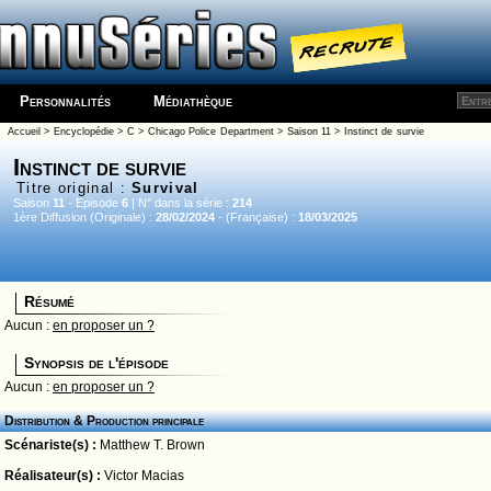
Personnalités
Médiathèque
Accueil
>
Encyclopédie
>
C
>
Chicago Police Department
>
Saison 11
> Instinct de survie
Instinct de survie
Titre original :
Survival
Saison
11
- Episode
6
| N° dans la série :
214
1ère Diffusion (Originale) :
28/02/2024
- (Française) :
18/03/2025
Résumé
Aucun :
en proposer un ?
Synopsis de l'épisode
Aucun :
en proposer un ?
Distribution & Production principale
Scénariste(s) :
Matthew T. Brown
Réalisateur(s) :
Victor Macias