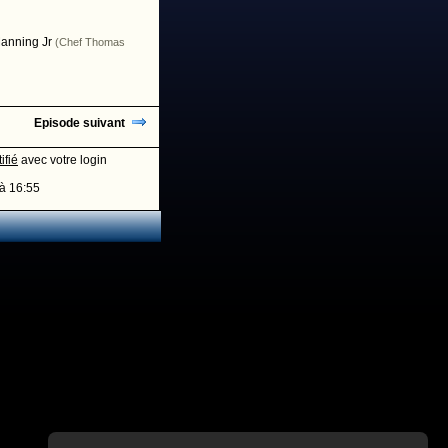
anning Jr
(Chef Thomas
Episode suivant
ifié
avec votre login
à 16:55