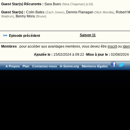
Guest Star(s) Récurents :
Sara Bues
(Nina Chapman) [x16]
Guest Star(s) :
Colin Bates
,
Dennis Flanagan
,
Robert M
(Zach Jones)
(Nick Morella)
,
Benny Mora
Waldron)
(Bruno)
Saison 11
Episode précédent
Membres
: pour accéder aux avantages membres, vous devez être
inscrit
ou
ident
Ajoutée le :
15/02/2024 à 09:22 -
Mise à jour le :
02/08/2024 
A Propos
-
Plan
-
Contactez-nous
-
A-Suivre.org
-
Mentions légales
-