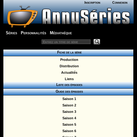
Inscription
Connexion
Séries
Personnalités
Médiathèque
Fiche de la série
Production
Distribution
Actualités
Liens
Liste des épisodes
Guide des épisodes
Saison 1
Saison 2
Saison 3
Saison 4
Saison 5
Saison 6