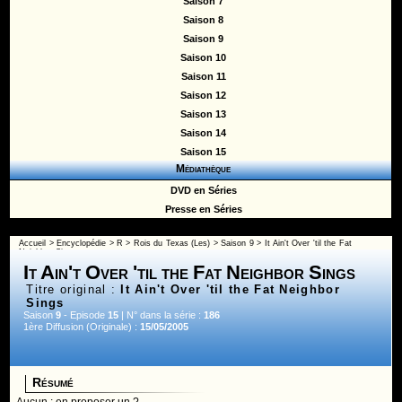
Saison 7
Saison 8
Saison 9
Saison 10
Saison 11
Saison 12
Saison 13
Saison 14
Saison 15
Médiathèque
DVD en Séries
Presse en Séries
Accueil
>
Encyclopédie
>
R
>
Rois du Texas (Les)
>
Saison 9
> It Ain't Over 'til the Fat
Neighbor Sings
It Ain't Over 'til the Fat Neighbor Sings
Titre original :
It Ain't Over 'til the Fat Neighbor
Sings
Saison
9
- Episode
15
| N° dans la série :
186
1ère Diffusion (Originale) :
15/05/2005
Résumé