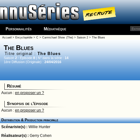
Personnalités
Médiathèque
Accueil
>
Encyclopédie
>
C
>
Carmichael Show (The)
>
Saison 2
> The Blues
The Blues
Titre original :
The Blues
Saison
2
- Episode
8
| N° dans la série :
14
1ère Diffusion (Originale) :
24/04/2016
Résumé
Aucun :
en proposer un ?
Synopsis de l'épisode
Aucun :
en proposer un ?
Distribution & Production principale
Scénariste(s) :
Willie Hunter
Réalisateur(s) :
Gerry Cohen