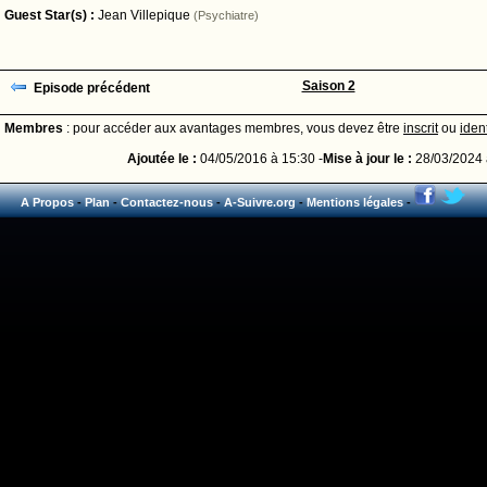
Guest Star(s) :
Jean Villepique
(Psychiatre)
Saison 2
Episode précédent
Membres
: pour accéder aux avantages membres, vous devez être
inscrit
ou
ident
Ajoutée le :
04/05/2016 à 15:30 -
Mise à jour le :
28/03/2024 
A Propos
-
Plan
-
Contactez-nous
-
A-Suivre.org
-
Mentions légales
-