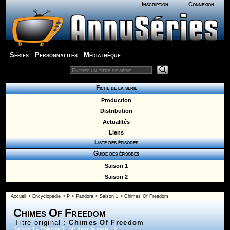
Inscription
Connexion
Séries
Personnalités
Médiathèque
Fiche de la série
Production
Distribution
Actualités
Liens
Liste des épisodes
Guide des épisodes
Saison 1
Saison 2
Accueil
>
Encyclopédie
>
P
>
Pandora
>
Saison 1
> Chimes Of Freedom
Chimes Of Freedom
Titre original :
Chimes Of Freedom
Saison
1
- Episode
2
| N° dans la série :
2