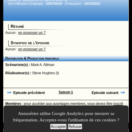
1ère Diffusion (Originale) :
23/07/2019
- (Française) :
20/10/2023
Résumé
Aucun :
en proposer un ?
Synopsis de l'épisode
Aucun :
en proposer un ?
Distribution & Production principale
Scénariste(s) :
Mark A. Altman
Réalisateur(s) :
Steve Hughes (I)
Saison 1
Episode précédent
Episode suivant
Membres
: pour accéder aux avantages membres, vous devez être
inscrit
ou
identifié
avec votre login
Annuséries utilise Google Analytics pour mesurer sa
Ajoutée le :
30/11/-0001 à 00:00 -
Mise à jour le :
08/10/2019 à 23:44
fréquentation. Acceptez-vous l'utilisation de ces cookies ?
Accepter
Refuser