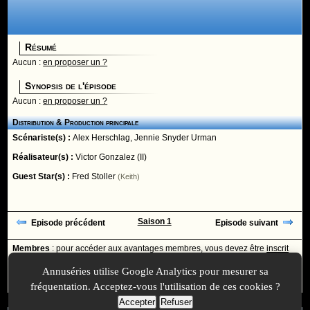
Résumé
Aucun :
en proposer un ?
Synopsis de l'épisode
Aucun :
en proposer un ?
Distribution & Production principale
Scénariste(s) :
Alex Herschlag
,
Jennie Snyder Urman
Réalisateur(s) :
Victor Gonzalez (II)
Guest Star(s) :
Fred Stoller
(Keith)
Saison 1
Episode précédent
Episode suivant
Membres
: pour accéder aux avantages membres, vous devez être
inscrit
ou
identifié
avec votre login
Annuséries utilise Google Analytics pour mesurer sa
Ajoutée le :
28/03/2020 à 11:30 -
Mise à jour le :
28/03/2020 à 11:31
fréquentation. Acceptez-vous l'utilisation de ces cookies ?
Accepter
Refuser