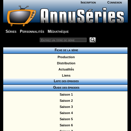
Inscription
Connexion
Séries
Personnalités
Médiathèque
Fiche de la série
Production
Distribution
Actualités
Liens
Liste des épisodes
Guide des épisodes
Saison 1
Saison 2
Saison 3
Saison 4
Saison 5
Saison 6