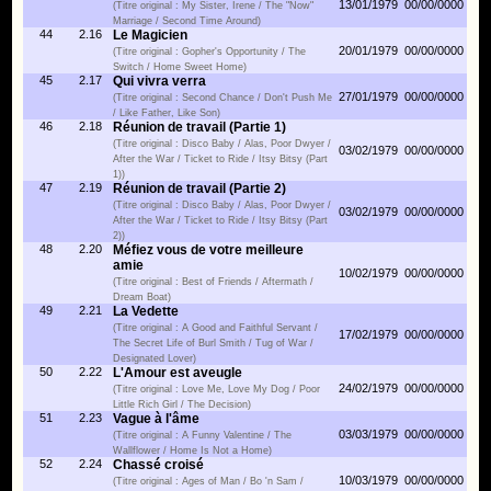
13/01/1979
00/00/0000
(Titre original : My Sister, Irene / The "Now"
Marriage / Second Time Around)
44
2.16
Le Magicien
20/01/1979
00/00/0000
(Titre original : Gopher's Opportunity / The
Switch / Home Sweet Home)
45
2.17
Qui vivra verra
27/01/1979
00/00/0000
(Titre original : Second Chance / Don't Push Me
/ Like Father, Like Son)
46
2.18
Réunion de travail (Partie 1)
(Titre original : Disco Baby / Alas, Poor Dwyer /
03/02/1979
00/00/0000
After the War / Ticket to Ride / Itsy Bitsy (Part
1))
47
2.19
Réunion de travail (Partie 2)
(Titre original : Disco Baby / Alas, Poor Dwyer /
03/02/1979
00/00/0000
After the War / Ticket to Ride / Itsy Bitsy (Part
2))
48
2.20
Méfiez vous de votre meilleure
amie
10/02/1979
00/00/0000
(Titre original : Best of Friends / Aftermath /
Dream Boat)
49
2.21
La Vedette
(Titre original : A Good and Faithful Servant /
17/02/1979
00/00/0000
The Secret Life of Burl Smith / Tug of War /
Designated Lover)
50
2.22
L'Amour est aveugle
24/02/1979
00/00/0000
(Titre original : Love Me, Love My Dog / Poor
Little Rich Girl / The Decision)
51
2.23
Vague à l'âme
03/03/1979
00/00/0000
(Titre original : A Funny Valentine / The
Wallflower / Home Is Not a Home)
52
2.24
Chassé croisé
10/03/1979
00/00/0000
(Titre original : Ages of Man / Bo 'n Sam /