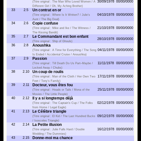
30/09/1978
00/00/0000
(Titre original : The Man Who Loved Women / A
Different Girl / Oh, My Aching Brother)
33
2.5
Un contrat en or
04/10/1978
00/00/0000
(Titre original : Where Is It Written? / Julie's
Aunt / The Big Deal)
34
2.6
Copie confuse
21/10/1978
00/00/0000
(Titre original : Mike and Ike / The Witness /
The Kissing Bandit)
35
2.7
Le Commandant est bon enfant
28/10/1978
00/00/0000
(Titre original : Ship of Ghouls)
36
2.8
Anoushka
04/11/1978
00/00/0000
(Titre original : A Time for Everything / The Song
Is Ended / Accidental Cruise / Anoushka)
37
2.9
Passion
11/11/1978
00/00/0000
(Titre original : Till Death Do Us Part–Maybe /
Locked Away / Chubs)
38
2.10
Un coup de roulis
17/11/1978
00/00/0000
(Titre original : Man of the Cloth / Her Own Two
Feet / Tony's Family)
39
2.11
Docteur, vous êtes fou
25/11/1978
00/00/0000
(Titre original : Heads or Tails / Mona of the
Movies / The Little People)
40
2.12
Il y a si longtemps déjà
02/12/1978
00/00/0000
(Titre original : The Captain's Cup / The Folks
from Home / Legal Eagle)
41
2.13
Le Célèbre triangle
09/12/1978
00/00/0000
(Titre original : El Kid / The Last Hundred Bucks
/ Isosceles Triangle)
42
2.14
La Petite illusion
16/12/1978
00/00/0000
(Titre original : Julie Falls Hard / Double
Wedding / The Dummies)
43
2.15
Donne-moi ma chance