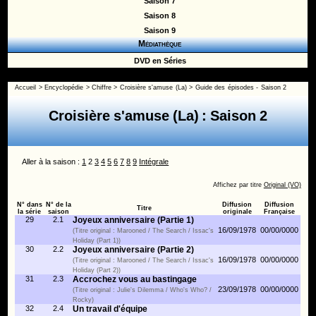
Saison 7
Saison 8
Saison 9
Médiathèque
DVD en Séries
Accueil
>
Encyclopédie
>
Chiffre
>
Croisière s'amuse (La)
>
Guide des épisodes - Saison 2
Croisière s'amuse (La) : Saison 2
Aller à la saison :
1
2
3
4
5
6
7
8
9
Intégrale
Affichez par titre
Original (VO)
N° dans
N° de la
Diffusion
Diffusion
Titre
la série
saison
originale
Française
29
2.1
Joyeux anniversaire (Partie 1)
16/09/1978
00/00/0000
(Titre original : Marooned / The Search / Issac's
Holiday (Part 1))
30
2.2
Joyeux anniversaire (Partie 2)
16/09/1978
00/00/0000
(Titre original : Marooned / The Search / Issac's
Holiday (Part 2))
31
2.3
Accrochez vous au bastingage
23/09/1978
00/00/0000
(Titre original : Julie's Dilemma / Who's Who? /
Rocky)
32
2.4
Un travail d'équipe