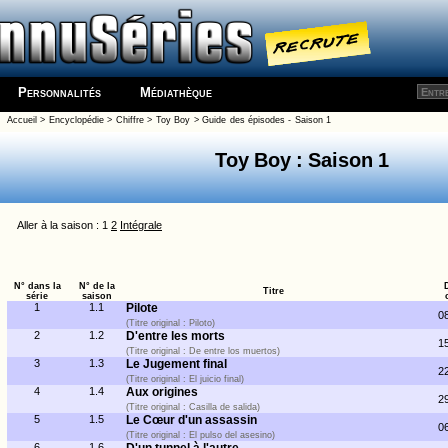
Personnalités
Médiathèque
Accueil
>
Encyclopédie
>
Chiffre
>
Toy Boy
>
Guide des épisodes - Saison 1
Toy Boy : Saison 1
Aller à la saison : 1
2
Intégrale
N° dans la
N° de la
Titre
série
saison
1
1.1
Pilote
0
(Titre original : Piloto)
2
1.2
D'entre les morts
1
(Titre original : De entre los muertos)
3
1.3
Le Jugement final
2
(Titre original : El juicio final)
4
1.4
Aux origines
2
(Titre original : Casilla de salida)
5
1.5
Le Cœur d'un assassin
0
(Titre original : El pulso del asesino)
6
1.6