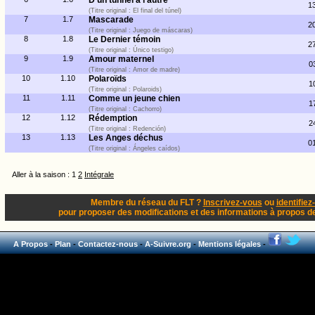
D'un tunnel à l'autre
1
(Titre original : El final del túnel)
7
1.7
Mascarade
2
(Titre original : Juego de máscaras)
8
1.8
Le Dernier témoin
2
(Titre original : Único testigo)
9
1.9
Amour maternel
0
(Titre original : Amor de madre)
10
1.10
Polaroïds
1
(Titre original : Polaroids)
11
1.11
Comme un jeune chien
1
(Titre original : Cachorro)
12
1.12
Rédemption
2
(Titre original : Redención)
13
1.13
Les Anges déchus
0
(Titre original : Ángeles caídos)
Aller à la saison : 1
2
Intégrale
Membre du réseau du FLT ?
Inscrivez-vous
ou
identifiez
pour proposer des modifications et des informations à propos de 
A Propos
-
Plan
-
Contactez-nous
-
A-Suivre.org
-
Mentions légales
-