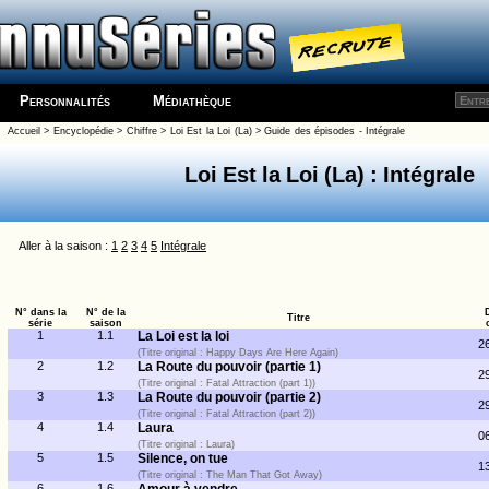
Personnalités
Médiathèque
Accueil
>
Encyclopédie
>
Chiffre
>
Loi Est la Loi (La)
>
Guide des épisodes - Intégrale
Loi Est la Loi (La) : Intégrale
Aller à la saison :
1
2
3
4
5
Intégrale
N° dans la
N° de la
Titre
série
saison
1
1.1
La Loi est la loi
2
(Titre original : Happy Days Are Here Again)
2
1.2
La Route du pouvoir (partie 1)
2
(Titre original : Fatal Attraction (part 1))
3
1.3
La Route du pouvoir (partie 2)
2
(Titre original : Fatal Attraction (part 2))
4
1.4
Laura
0
(Titre original : Laura)
5
1.5
Silence, on tue
1
(Titre original : The Man That Got Away)
6
1.6