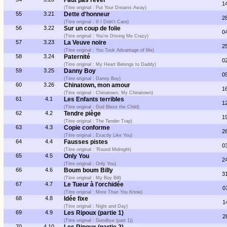
Faut pas rêver
1
(Titre original : Put Your Dreams Away)
55
3.21
Dette d'honneur
2
(Titre original : If I Didn't Care)
56
3.22
Sur un coup de folie
0
(Titre original : You're Driving Me Crazy)
57
3.23
La Veuve noire
2
(Titre original : You Took Advantage of Me)
58
3.24
Paternité
0
(Titre original : My Heart Belongs to Daddy)
59
3.25
Danny Boy
0
(Titre original : Danny Boy)
60
3.26
Chinatown, mon amour
1
(Titre original : Chinatown, My Chinatown)
61
4.1
Les Enfants terribles
1
(Titre original : God Bless the Child)
62
4.2
Tendre piège
1
(Titre original : The Tender Trap)
63
4.3
Copie conforme
2
(Titre original : Exactly Like You)
64
4.4
Fausses pistes
0
(Titre original : 'Round Midnight)
65
4.5
Only You
2
(Titre original : Only You)
66
4.6
Boum boum Billy
3
(Titre original : My Boy Bill)
67
4.7
Le Tueur à l'orchidée
0
(Titre original : More Than You Know)
68
4.8
Idée fixe
1
(Titre original : Night and Day)
69
4.9
Les Ripoux (partie 1)
2
(Titre original : Goodbye (part 1))
70
4.10