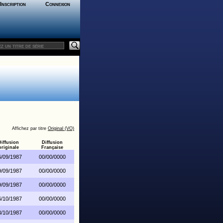
Inscription
Connexion
Affichez par titre
Original (VO)
Diffusion
Diffusion
originale
Française
6/09/1987
00/00/0000
9/09/1987
00/00/0000
9/09/1987
00/00/0000
6/10/1987
00/00/0000
3/10/1987
00/00/0000