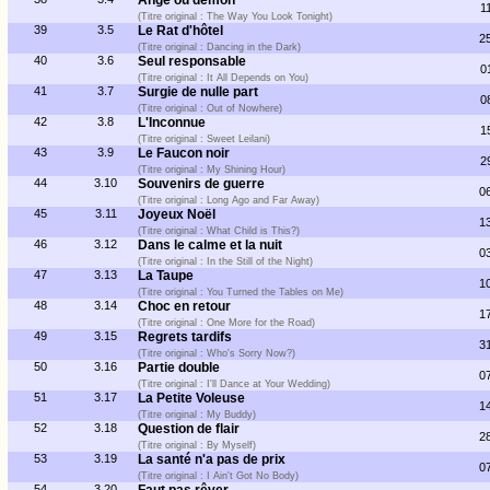
Ange ou démon
1
(Titre original : The Way You Look Tonight)
39
3.5
Le Rat d'hôtel
2
(Titre original : Dancing in the Dark)
40
3.6
Seul responsable
0
(Titre original : It All Depends on You)
41
3.7
Surgie de nulle part
0
(Titre original : Out of Nowhere)
42
3.8
L'Inconnue
1
(Titre original : Sweet Leilani)
43
3.9
Le Faucon noir
2
(Titre original : My Shining Hour)
44
3.10
Souvenirs de guerre
0
(Titre original : Long Ago and Far Away)
45
3.11
Joyeux Noël
1
(Titre original : What Child is This?)
46
3.12
Dans le calme et la nuit
0
(Titre original : In the Still of the Night)
47
3.13
La Taupe
1
(Titre original : You Turned the Tables on Me)
48
3.14
Choc en retour
1
(Titre original : One More for the Road)
49
3.15
Regrets tardifs
3
(Titre original : Who's Sorry Now?)
50
3.16
Partie double
0
(Titre original : I'll Dance at Your Wedding)
51
3.17
La Petite Voleuse
1
(Titre original : My Buddy)
52
3.18
Question de flair
2
(Titre original : By Myself)
53
3.19
La santé n'a pas de prix
0
(Titre original : I Ain't Got No Body)
54
3.20