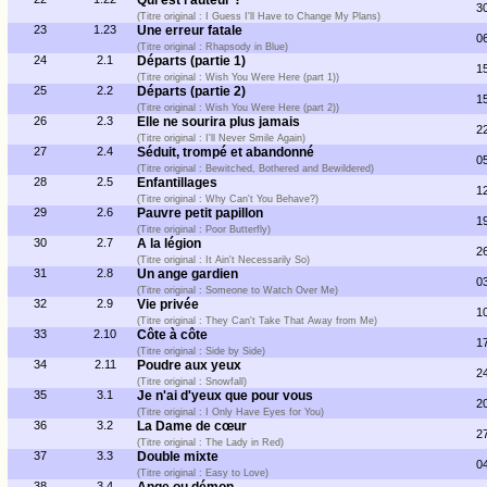
Qui est l'auteur ?
3
(Titre original : I Guess I'll Have to Change My Plans)
23
1.23
Une erreur fatale
0
(Titre original : Rhapsody in Blue)
24
2.1
Départs (partie 1)
1
(Titre original : Wish You Were Here (part 1))
25
2.2
Départs (partie 2)
1
(Titre original : Wish You Were Here (part 2))
26
2.3
Elle ne sourira plus jamais
2
(Titre original : I'll Never Smile Again)
27
2.4
Séduit, trompé et abandonné
0
(Titre original : Bewitched, Bothered and Bewildered)
28
2.5
Enfantillages
1
(Titre original : Why Can't You Behave?)
29
2.6
Pauvre petit papillon
1
(Titre original : Poor Butterfly)
30
2.7
A la légion
2
(Titre original : It Ain't Necessarily So)
31
2.8
Un ange gardien
0
(Titre original : Someone to Watch Over Me)
32
2.9
Vie privée
1
(Titre original : They Can't Take That Away from Me)
33
2.10
Côte à côte
1
(Titre original : Side by Side)
34
2.11
Poudre aux yeux
2
(Titre original : Snowfall)
35
3.1
Je n'ai d'yeux que pour vous
2
(Titre original : I Only Have Eyes for You)
36
3.2
La Dame de cœur
2
(Titre original : The Lady in Red)
37
3.3
Double mixte
0
(Titre original : Easy to Love)
38
3.4