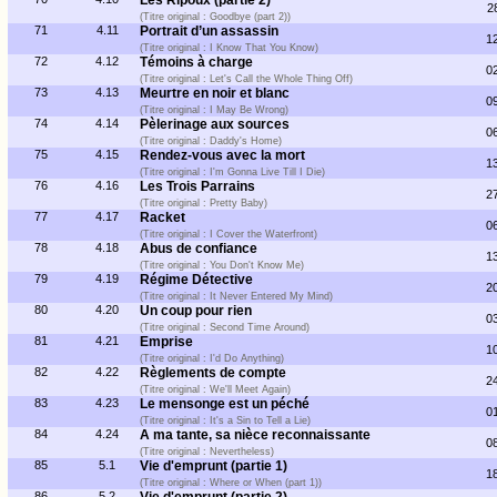
Les Ripoux (partie 2)
2
(Titre original : Goodbye (part 2))
71
4.11
Portrait d’un assassin
1
(Titre original : I Know That You Know)
72
4.12
Témoins à charge
0
(Titre original : Let's Call the Whole Thing Off)
73
4.13
Meurtre en noir et blanc
0
(Titre original : I May Be Wrong)
74
4.14
Pèlerinage aux sources
0
(Titre original : Daddy's Home)
75
4.15
Rendez-vous avec la mort
1
(Titre original : I'm Gonna Live Till I Die)
76
4.16
Les Trois Parrains
2
(Titre original : Pretty Baby)
77
4.17
Racket
0
(Titre original : I Cover the Waterfront)
78
4.18
Abus de confiance
1
(Titre original : You Don't Know Me)
79
4.19
Régime Détective
2
(Titre original : It Never Entered My Mind)
80
4.20
Un coup pour rien
0
(Titre original : Second Time Around)
81
4.21
Emprise
1
(Titre original : I'd Do Anything)
82
4.22
Règlements de compte
2
(Titre original : We'll Meet Again)
83
4.23
Le mensonge est un péché
0
(Titre original : It's a Sin to Tell a Lie)
84
4.24
A ma tante, sa nièce reconnaissante
0
(Titre original : Nevertheless)
85
5.1
Vie d'emprunt (partie 1)
1
(Titre original : Where or When (part 1))
86
5.2