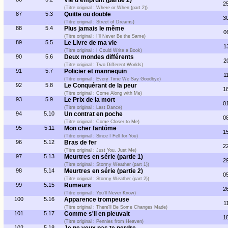
Vie d'emprunt (partie 2)
2
(Titre original : Where or When (part 2))
87
5.3
Quitte ou double
3
(Titre original : Street of Dreams)
88
5.4
Plus jamais le même
0
(Titre original : I'll Never Be the Same)
89
5.5
Le Livre de ma vie
1
(Titre original : I Could Write a Book)
90
5.6
Deux mondes différents
2
(Titre original : Two Different Worlds)
91
5.7
Policier et mannequin
1
(Titre original : Every Time We Say Goodbye)
92
5.8
Le Conquérant de la peur
1
(Titre original : Come Along with Me)
93
5.9
Le Prix de la mort
0
(Titre original : Last Dance)
94
5.10
Un contrat en poche
0
(Titre original : Come Closer to Me)
95
5.11
Mon cher fantôme
1
(Titre original : Since I Fell for You)
96
5.12
Bras de fer
2
(Titre original : Just You, Just Me)
97
5.13
Meurtres en série (partie 1)
2
(Titre original : Stormy Weather (part 1))
98
5.14
Meurtres en série (partie 2)
0
(Titre original : Stormy Weather (part 2))
99
5.15
Rumeurs
2
(Titre original : You'll Never Know)
100
5.16
Apparence trompeuse
1
(Titre original : There'll Be Some Changes Made)
101
5.17
Comme s'il en pleuvait
1
(Titre original : Pennies from Heaven)
102
5.18