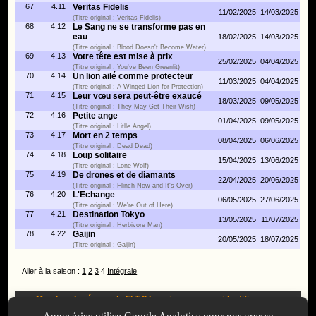
67
4.11
Veritas Fidelis
11/02/2025
14/03/2025
(Titre original : Veritas Fidelis)
68
4.12
Le Sang ne se transforme pas en
eau
18/02/2025
14/03/2025
(Titre original : Blood Doesn't Become Water)
69
4.13
Votre tête est mise à prix
25/02/2025
04/04/2025
(Titre original : You've Been Greenlit)
70
4.14
Un lion ailé comme protecteur
11/03/2025
04/04/2025
(Titre original : A Winged Lion for Protection)
71
4.15
Leur vœu sera peut-être exaucé
18/03/2025
09/05/2025
(Titre original : They May Get Their Wish)
72
4.16
Petite ange
01/04/2025
09/05/2025
(Titre original : Litlle Angel)
73
4.17
Mort en 2 temps
08/04/2025
06/06/2025
(Titre original : Dead Dead)
74
4.18
Loup solitaire
15/04/2025
13/06/2025
(Titre original : Lone Wolf)
75
4.19
De drones et de diamants
22/04/2025
20/06/2025
(Titre original : Flinch Now and It's Over)
76
4.20
L'Echange
06/05/2025
27/06/2025
(Titre original : We're Out of Here)
77
4.21
Destination Tokyo
13/05/2025
11/07/2025
(Titre original : Herbivore Man)
78
4.22
Gaijin
20/05/2025
18/07/2025
(Titre original : Gaijin)
Aller à la saison :
1
2
3
4
Intégrale
Membre du réseau du FLT ?
Inscrivez-vous
ou
identifiez-vous
pour proposer des modifications et des informations à propos de
Annuséries utilise Google Analytics pour mesurer sa