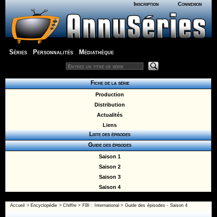
Inscription
Connexion
Séries
Personnalités
Médiathèque
Fiche de la série
Production
Distribution
Actualités
Liens
Liste des épisodes
Guide des épisodes
Saison 1
Saison 2
Saison 3
Saison 4
Accueil
>
Encyclopédie
>
Chiffre
>
FBI : International
>
Guide des épisodes - Saison 4