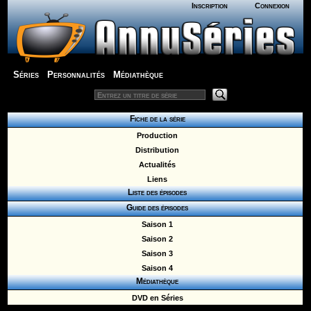
Inscription
Connexion
Séries
Personnalités
Médiathèque
Fiche de la série
Production
Distribution
Actualités
Liens
Liste des épisodes
Guide des épisodes
Saison 1
Saison 2
Saison 3
Saison 4
Médiathèque
DVD en Séries