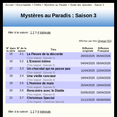
Accueil
>
Encyclopédie
>
Chiffre
>
Mystères au Paradis
>
Guide des épisodes - Saison 3
Mystères au Paradis : Saison 3
Aller à la saison :
1
2
3
4
Intégrale
Affichez par titre
Original (VO)
N° dans
N° de la
Diffusion
Diffusion
Titre
la série
saison
originale
Française
15
3.1
Le Fleuve de la discorde
28/03/2025
05/04/2026
(Titre original : Episode 1)
16
3.2
L'Ennemi intime
04/04/2025
05/04/2026
(Titre original : Episode 2)
17
3.3
Un chocolat qui ne passe pas
11/04/2025
12/04/2026
(Titre original : Episode 3)
18
3.4
Une vieille rancœur
18/04/2025
12/04/2026
(Titre original : Episode 4)
19
3.5
L'Homme de maïs
25/04/2025
19/04/2026
(Titre original : Episode 5)
20
3.6
Rencontre avec le Diable
02/05/2025
19/04/2026
(Titre original : Episode 6)
21
3.7
Christmas Special
21/12/2025
00/00/0000
(Titre original : Christmas Special)
Aller à la saison :
1
2
3
4
Intégrale