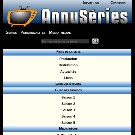
Inscription
Connexion
Séries
Personnalités
Médiathèque
Fiche de la série
Production
Distribution
Actualités
Liens
Liste des épisodes
Guide des épisodes
Saison 1
Saison 2
Saison 3
Saison 4
Saison 5
Médiathèque