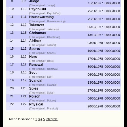
9
1.9
Judge
15/11/1977
00/00/0000
(Titre original : Judge)
10
1.10
Psych-Out
22/11/1977
00/00/0000
(Titre original : Psych-Out)
11
1.11
Housewarming
29/11/1977
00/00/0000
(Titre original : Housewarming)
12
1.12
Takeover
06/12/1977
00/00/0000
(Titre original : Takeover)
13
1.13
Christmas
13/12/1977
00/00/0000
(Titre original : Christmas)
14
1.14
Airliner
03/01/1978
00/00/0000
(Titre original : Airliner)
15
1.15
Sports
10/01/1978
00/00/0000
(Titre original : Sports)
16
1.16
Hero
17/01/1978
00/00/0000
(Titre original : Hero)
17
1.17
Renewal
30/01/1978
00/00/0000
(Titre original : Renewal)
18
1.18
Sect
06/02/1978
00/00/0000
(Titre original : Sect)
19
1.19
Scandal
13/02/1978
00/00/0000
(Titre original : Scandal)
20
1.20
Spies
27/02/1978
00/00/0000
(Titre original : Spies)
21
1.21
Poison
06/03/1978
00/00/0000
(Titre original : Poison)
22
1.22
Physical
20/03/1978
00/00/0000
(Titre original : Physical)
Aller à la saison : 1
2
3
4
5
Intégrale