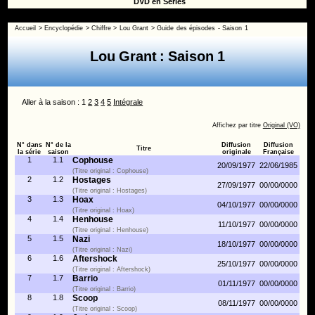
DVD en Séries
Accueil
>
Encyclopédie
>
Chiffre
>
Lou Grant
>
Guide des épisodes - Saison 1
Lou Grant : Saison 1
Aller à la saison : 1
2
3
4
5
Intégrale
Affichez par titre
Original (VO)
N° dans
N° de la
Diffusion
Diffusion
Titre
la série
saison
originale
Française
1
1.1
Cophouse
20/09/1977
22/06/1985
(Titre original : Cophouse)
2
1.2
Hostages
27/09/1977
00/00/0000
(Titre original : Hostages)
3
1.3
Hoax
04/10/1977
00/00/0000
(Titre original : Hoax)
4
1.4
Henhouse
11/10/1977
00/00/0000
(Titre original : Henhouse)
5
1.5
Nazi
18/10/1977
00/00/0000
(Titre original : Nazi)
6
1.6
Aftershock
25/10/1977
00/00/0000
(Titre original : Aftershock)
7
1.7
Barrio
01/11/1977
00/00/0000
(Titre original : Barrio)
8
1.8
Scoop
08/11/1977
00/00/0000
(Titre original : Scoop)