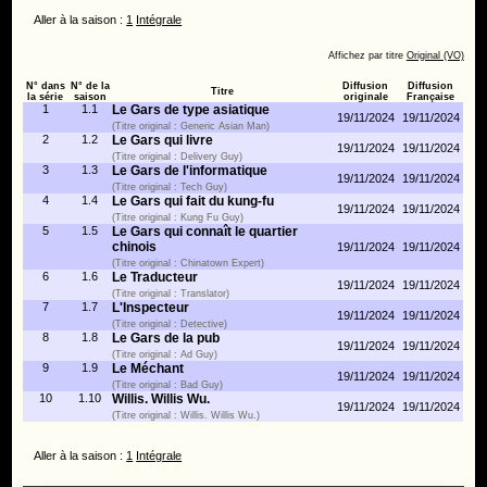
Aller à la saison :
1
Intégrale
Affichez par titre
Original (VO)
N° dans
N° de la
Diffusion
Diffusion
Titre
la série
saison
originale
Française
1
1.1
Le Gars de type asiatique
19/11/2024
19/11/2024
(Titre original : Generic Asian Man)
2
1.2
Le Gars qui livre
19/11/2024
19/11/2024
(Titre original : Delivery Guy)
3
1.3
Le Gars de l'informatique
19/11/2024
19/11/2024
(Titre original : Tech Guy)
4
1.4
Le Gars qui fait du kung-fu
19/11/2024
19/11/2024
(Titre original : Kung Fu Guy)
5
1.5
Le Gars qui connaît le quartier
chinois
19/11/2024
19/11/2024
(Titre original : Chinatown Expert)
6
1.6
Le Traducteur
19/11/2024
19/11/2024
(Titre original : Translator)
7
1.7
L'Inspecteur
19/11/2024
19/11/2024
(Titre original : Detective)
8
1.8
Le Gars de la pub
19/11/2024
19/11/2024
(Titre original : Ad Guy)
9
1.9
Le Méchant
19/11/2024
19/11/2024
(Titre original : Bad Guy)
10
1.10
Willis. Willis Wu.
19/11/2024
19/11/2024
(Titre original : Willis. Willis Wu.)
Aller à la saison :
1
Intégrale