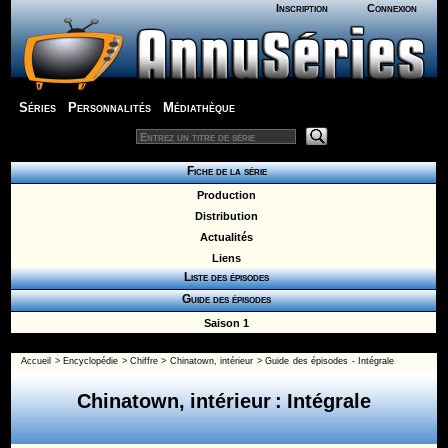
Inscription
Connexion
Séries
Personnalités
Médiathèque
Fiche de la série
Production
Distribution
Actualités
Liens
Liste des épisodes
Guide des épisodes
Saison 1
Accueil
>
Encyclopédie
>
Chiffre
>
Chinatown, intérieur
>
Guide des épisodes - Intégrale
Chinatown, intérieur : Intégrale