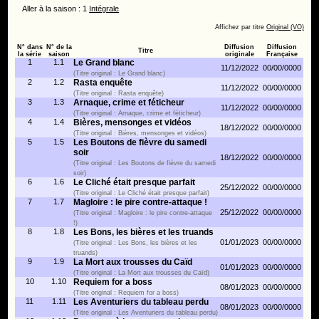
Aller à la saison : 1
Intégrale
Affichez par titre
Original (VO)
N° dans
N° de la
Diffusion
Diffusion
Titre
la série
saison
originale
Française
1
1.1
Le Grand blanc
11/12/2022
00/00/0000
(Titre original : Le Grand blanc)
2
1.2
Rasta enquête
11/12/2022
00/00/0000
(Titre original : Rasta enquête)
3
1.3
Arnaque, crime et féticheur
11/12/2022
00/00/0000
(Titre original : Arnaque, crime et féticheur)
4
1.4
Bières, mensonges et vidéos
18/12/2022
00/00/0000
(Titre original : Bières, mensonges et vidéos)
5
1.5
Les Boutons de fièvre du samedi
soir
18/12/2022
00/00/0000
(Titre original : Les Boutons de fièvre du samedi
soir)
6
1.6
Le Cliché était presque parfait
25/12/2022
00/00/0000
(Titre original : Le Cliché était presque parfait)
7
1.7
Magloire : le pire contre-attaque !
25/12/2022
00/00/0000
(Titre original : Magloire : le pire contre-attaque
!)
8
1.8
Les Bons, les bières et les truands
01/01/2023
00/00/0000
(Titre original : Les Bons, les bières et les
truands)
9
1.9
La Mort aux trousses du Caïd
01/01/2023
00/00/0000
(Titre original : La Mort aux trousses du Caïd)
10
1.10
Requiem for a boss
08/01/2023
00/00/0000
(Titre original : Requiem for a boss)
11
1.11
Les Aventuriers du tableau perdu
08/01/2023
00/00/0000
(Titre original : Les Aventuriers du tableau perdu)