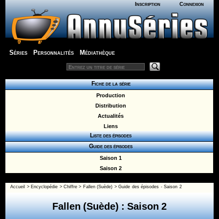
Inscription
Connexion
Séries
Personnalités
Médiathèque
Fiche de la série
Production
Distribution
Actualités
Liens
Liste des épisodes
Guide des épisodes
Saison 1
Saison 2
Accueil
>
Encyclopédie
>
Chiffre
>
Fallen (Suède)
>
Guide des épisodes - Saison 2
Fallen (Suède) : Saison 2