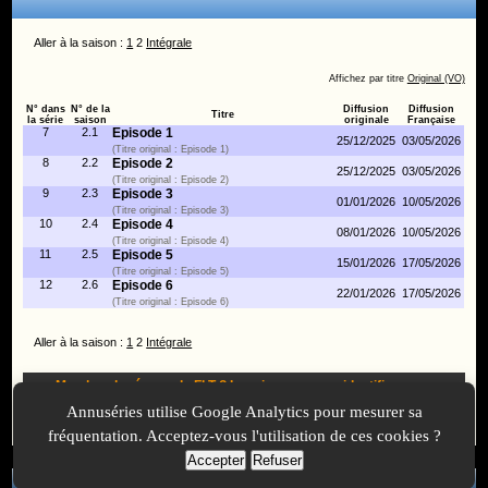
Aller à la saison :
1
2
Intégrale
Affichez par titre
Original (VO)
N° dans
N° de la
Diffusion
Diffusion
Titre
la série
saison
originale
Française
7
2.1
Episode 1
25/12/2025
03/05/2026
(Titre original : Episode 1)
8
2.2
Episode 2
25/12/2025
03/05/2026
(Titre original : Episode 2)
9
2.3
Episode 3
01/01/2026
10/05/2026
(Titre original : Episode 3)
10
2.4
Episode 4
08/01/2026
10/05/2026
(Titre original : Episode 4)
11
2.5
Episode 5
15/01/2026
17/05/2026
(Titre original : Episode 5)
12
2.6
Episode 6
22/01/2026
17/05/2026
(Titre original : Episode 6)
Aller à la saison :
1
2
Intégrale
Membre du réseau du FLT ?
Inscrivez-vous
ou
identifiez-vous
pour proposer des modifications et des informations à propos de
Annuséries utilise Google Analytics pour mesurer sa
cette série !
fréquentation. Acceptez-vous l'utilisation de ces cookies ?
Accepter
Refuser
A Propos
-
Plan
-
Contactez-nous
-
A-Suivre.org
-
Mentions légales
-