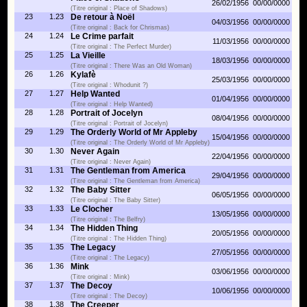
26/02/1956
00/00/0000
(Titre original : Place of Shadows)
23
1.23
De retour à Noël
04/03/1956
00/00/0000
(Titre original : Back for Chrismas)
24
1.24
Le Crime parfait
11/03/1956
00/00/0000
(Titre original : The Perfect Murder)
25
1.25
La Vieille
18/03/1956
00/00/0000
(Titre original : There Was an Old Woman)
26
1.26
Kylafè
25/03/1956
00/00/0000
(Titre original : Whodunit ?)
27
1.27
Help Wanted
01/04/1956
00/00/0000
(Titre original : Help Wanted)
28
1.28
Portrait of Jocelyn
08/04/1956
00/00/0000
(Titre original : Portrait of Jocelyn)
29
1.29
The Orderly World of Mr Appleby
15/04/1956
00/00/0000
(Titre original : The Orderly World of Mr Appleby)
30
1.30
Never Again
22/04/1956
00/00/0000
(Titre original : Never Again)
31
1.31
The Gentleman from America
29/04/1956
00/00/0000
(Titre original : The Gentleman from America)
32
1.32
The Baby Sitter
06/05/1956
00/00/0000
(Titre original : The Baby Sitter)
33
1.33
Le Clocher
13/05/1956
00/00/0000
(Titre original : The Belfry)
34
1.34
The Hidden Thing
20/05/1956
00/00/0000
(Titre original : The Hidden Thing)
35
1.35
The Legacy
27/05/1956
00/00/0000
(Titre original : The Legacy)
36
1.36
Mink
03/06/1956
00/00/0000
(Titre original : Mink)
37
1.37
The Decoy
10/06/1956
00/00/0000
(Titre original : The Decoy)
38
1.38
The Creeper