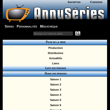
Inscription
Connexion
Séries
Personnalités
Médiathèque
Fiche de la série
Production
Distribution
Actualités
Liens
Liste des épisodes
Guide des épisodes
Saison 1
Saison 2
Saison 3
Saison 4
Saison 5
Saison 6