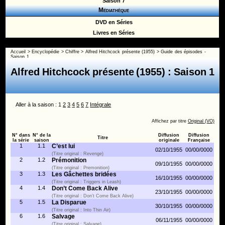
Saison 7
Médiathèque
DVD en Séries
Livres en Séries
Accueil
>
Encyclopédie
>
Chiffre
>
Alfred Hitchcock présente (1955)
>
Guide des épisodes -
Saison 1
Alfred Hitchcock présente (1955) : Saison 1
Aller à la saison : 1
2
3
4
5
6
7
Intégrale
Affichez par titre
Original (VO)
N° dans
N° de la
Diffusion
Diffusion
Titre
la série
saison
originale
Française
1
1.1
C’est lui
02/10/1955
00/00/0000
(Titre original : Revenge)
2
1.2
Prémonition
09/10/1955
00/00/0000
(Titre original : Premonition)
3
1.3
Les Gâchettes bridées
16/10/1955
00/00/0000
(Titre original : Triggers in Leash)
4
1.4
Don’t Come Back Alive
23/10/1955
00/00/0000
(Titre original : Don’t Come Back Alive)
5
1.5
La Disparue
30/10/1955
00/00/0000
(Titre original : Into Thin Air)
6
1.6
Salvage
06/11/1955
00/00/0000
(Titre original : Salvage)