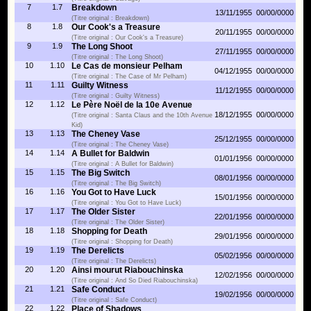
7
1.7
Breakdown
13/11/1955
00/00/0000
(Titre original : Breakdown)
8
1.8
Our Cook's a Treasure
20/11/1955
00/00/0000
(Titre original : Our Cook's a Treasure)
9
1.9
The Long Shoot
27/11/1955
00/00/0000
(Titre original : The Long Shoot)
10
1.10
Le Cas de monsieur Pelham
04/12/1955
00/00/0000
(Titre original : The Case of Mr Pelham)
11
1.11
Guilty Witness
11/12/1955
00/00/0000
(Titre original : Guilty Witness)
12
1.12
Le Père Noël de la 10e Avenue
18/12/1955
00/00/0000
(Titre original : Santa Claus and the 10th Avenue
Kid)
13
1.13
The Cheney Vase
25/12/1955
00/00/0000
(Titre original : The Cheney Vase)
14
1.14
A Bullet for Baldwin
01/01/1956
00/00/0000
(Titre original : A Bullet for Baldwin)
15
1.15
The Big Switch
08/01/1956
00/00/0000
(Titre original : The Big Switch)
16
1.16
You Got to Have Luck
15/01/1956
00/00/0000
(Titre original : You Got to Have Luck)
17
1.17
The Older Sister
22/01/1956
00/00/0000
(Titre original : The Older Sister)
18
1.18
Shopping for Death
29/01/1956
00/00/0000
(Titre original : Shopping for Death)
19
1.19
The Derelicts
05/02/1956
00/00/0000
(Titre original : The Derelicts)
20
1.20
Ainsi mourut Riabouchinska
12/02/1956
00/00/0000
(Titre original : And So Died Riabouchinska)
21
1.21
Safe Conduct
19/02/1956
00/00/0000
(Titre original : Safe Conduct)
22
1.22
Place of Shadows