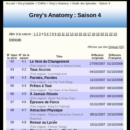
Accueil
>
Encyclopédie
>
Chiffre
>
Grey's Anatomy
>
Guide des épisodes - Saison 4
Grey's Anatomy : Saison 4
Aller à la saison :
1
2
3
4
5
6
7
8
9
10
11
12
13
14
15
16
17
18
19
20
21
22
23
Intégrale
Affichez par titre
Original (VO)
N° dans
N° de la
Diffusion
Diffusion
Titre
la série
saison
originale
Française
62
4.1
Le Vent du Changement
27/09/2007
01/10/2008
(Titre original : A Change is Gonna Come)
63
4.2
Tous Accros
04/10/2007
01/10/2008
(Titre original : Love/Addiction)
64
4.3
Paroles, Paroles
11/10/2007
01/10/2008
(Titre original : Let The Truth Sting)
65
4.4
Prêtes à Tout
18/10/2007
08/10/2008
(Titre original : The Heart of the Matter)
66
4.5
À Jamais Réunis
25/10/2007
08/10/2008
(Titre original : Haunt You Every Day)
67
4.6
Épreuve de Force
01/11/2007
08/10/2008
(Titre original : Kung Fu Fighting)
68
4.7
Attraction Physique
08/11/2007
15/10/2008
(Titre original : Physical Attraction Chemical
Reaction)
69
4.8
Retour au Lycée
15/11/2007
15/10/2008
(Titre original : Forever Young)