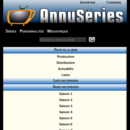
Inscription
Connexion
Séries
Personnalités
Médiathèque
Fiche de la série
Production
Distribution
Actualités
Liens
Liste des épisodes
Guide des épisodes
Saison 1
Saison 2
Saison 3
Saison 4
Saison 5
Saison 6