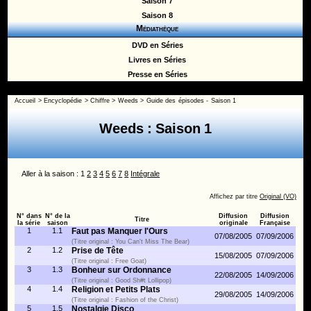
Saison 7
Saison 8
Médiathèque
DVD en Séries
Livres en Séries
Presse en Séries
Accueil
>
Encyclopédie
>
Chiffre
>
Weeds
>
Guide des épisodes - Saison 1
Weeds : Saison 1
Aller à la saison : 1
2
3
4
5
6
7
8
Intégrale
Affichez par titre
Original (VO)
N° dans
N° de la
Diffusion
Diffusion
Titre
la série
saison
originale
Française
1
1.1
Faut pas Manquer l'Ours
07/08/2005
07/09/2006
(Titre original : You Can't Miss The Bear)
2
1.2
Prise de Tête
15/08/2005
07/09/2006
(Titre original : Free Goat)
3
1.3
Bonheur sur Ordonnance
22/08/2005
14/09/2006
(Titre original : Good Sh#t Lollipop)
4
1.4
Religion et Petits Plats
29/08/2005
14/09/2006
(Titre original : Fashion of the Christ)
5
1.5
Nostalgie Disco