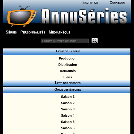
Inscription
Connexion
Séries
Personnalités
Médiathèque
Fiche de la série
Production
Distribution
Actualités
Liens
Liste des épisodes
Guide des épisodes
Saison 1
Saison 2
Saison 3
Saison 4
Saison 5
Saison 6