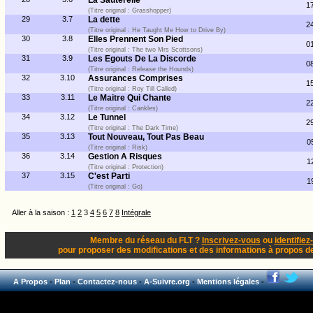
La Sauterelle
1
(Titre original : Grasshopper)
29
3.7
La dette
2
(Titre original : He Taught Me How to Drive By)
30
3.8
Elles Prennent Son Pied
0
(Titre original : The two Mrs Scottsons)
31
3.9
Les Egouts De La Discorde
0
(Titre original : Release the Hounds)
32
3.10
Assurances Comprises
1
(Titre original : Roy Till Called)
33
3.11
Le Maitre Qui Chante
2
(Titre original : Cankles)
34
3.12
Le Tunnel
2
(Titre original : The Dark Time)
35
3.13
Tout Nouveau, Tout Pas Beau
0
(Titre original : Risk)
36
3.14
Gestion A Risques
1
(Titre original : Protection)
37
3.15
C'est Parti
1
(Titre original : Go)
Aller à la saison :
1
2
3
4
5
6
7
8
Intégrale
Membre du réseau du FLT ?
Inscrivez-vous
ou
identifiez
pour proposer des modifications et des informations à propos de 
A Propos
-
Plan
-
Contactez-nous
-
A-Suivre.org
-
Mentions légales
-