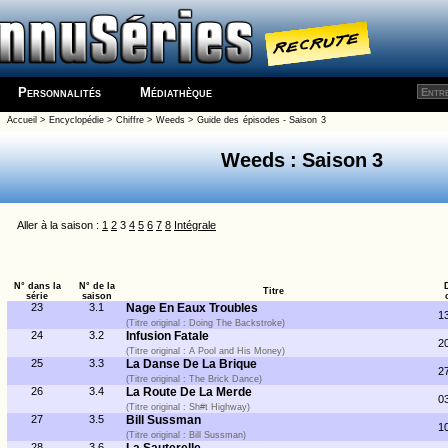
Personnalités
Médiathèque
Accueil
>
Encyclopédie
>
Chiffre
>
Weeds
>
Guide des épisodes - Saison 3
Weeds : Saison 3
Aller à la saison :
1
2
3
4
5
6
7
8
Intégrale
N° dans la
N° de la
Titre
série
saison
23
3.1
Nage En Eaux Troubles
1
(Titre original : Doing The Backstroke)
24
3.2
Infusion Fatale
2
(Titre original : A Pool and His Money)
25
3.3
La Danse De La Brique
2
(Titre original : The Brick Dance)
26
3.4
La Route De La Merde
0
(Titre original : Sh#t Highway)
27
3.5
Bill Sussman
1
(Titre original : Bill Sussman)
28
3.6