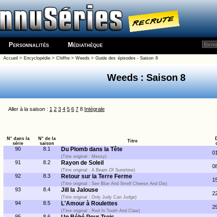
Personnalités
Médiathèque
Accueil
>
Encyclopédie
>
Chiffre
>
Weeds
>
Guide des épisodes - Saison 8
Weeds : Saison 8
Aller à la saison :
1
2
3
4
5
6
7
8
Intégrale
N° dans la
N° de la
Titre
série
saison
90
8.1
Du Plomb dans la Tête
0
(Titre original : Messy)
91
8.2
Rayon de Soleil
0
(Titre original : A Beam Of Sunshine)
92
8.3
Retour sur la Terre Ferme
1
(Titre original : See Blue And Smell Cheese And Die)
93
8.4
Jill la Jalouse
2
(Titre original : Only Judy Can Judge)
94
8.5
L'Amour à Roulettes
2
(Titre original : Red In Tooth And Claw)
95
8.6