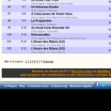
Un Bébé Pour Trois
0
(Titre original : Allosaurus Crush Castle)
96
8.7
Un Nouveau Boulot
1
(Titre original : Unfreeze)
97
8.8
À Cinq Lieues de Yetzer Hara
1
(Titre original : Five Miles From Yetzer Hara)
98
8.9
La Proposition
2
(Titre original : Saplings)
99
8.10
Au Seuil d'une Nouvelle Vie
0
(Titre original : Threshold)
100
8.11
Retrouvailles
0
(Titre original : God Willing and the Creek Don't Rise)
101
8.12
L'Heure des Bilans (1/2)
1
(Titre original : It's Time (Part 1))
102
8.13
L'Heure des Bilans (2/2)
1
(Titre original : It's Time (Part 2))
Aller à la saison :
1
2
3
4
5
6
7
8
Intégrale
Membre du réseau du FLT ?
Inscrivez-vous
ou
identifiez
pour proposer des modifications et des informations à propos de 
A Propos
-
Plan
-
Contactez-nous
-
A-Suivre.org
-
Mentions légales
-