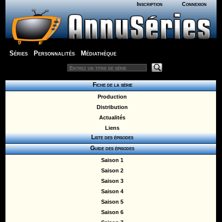
Inscription
Connexion
Séries
Personnalités
Médiathèque
Fiche de la série
Production
Distribution
Actualités
Liens
Liste des épisodes
Guide des épisodes
Saison 1
Saison 2
Saison 3
Saison 4
Saison 5
Saison 6