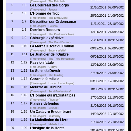
(Titre original : The Faithfull)
5
1.5
Le Bourreau des Corps
21/10/2001
07/09/2002
(Titre original : Jones)
6
1.6
L'Homme de Trop
28/10/2001
14/09/2002
(Titre original : The Extra Man)
7
1.7
Disparition sur Ordonnance
11/11/2001
26/10/2002
(Titre original : Poison)
8
1.8
Derniers Recours
18/11/2001
21/09/2002
(Titre original : The Pardoner's Tale)
9
1.9
Chirurgie expéditive
25/11/2001
02/11/2002
(Titre original : The Good Doctor)
10
1.10
La Mort au Bout du Couloir
09/12/2001
07/09/2002
(Titre original : Enemy Within)
11
1.11
Le Justicier de l'Ombre
06/01/2002
05/10/2002
(Titre original : The Third Horseman)
12
1.12
Passion fatale
13/01/2002
28/09/2002
(Titre original : Crazy)
13
1.13
Le Sens du Devoir
27/01/2002
21/09/2002
(Titre original : The Insider)
14
1.14
Garantie familiale
03/03/2002
12/10/2002
(Titre original : Homo Homini Lupus)
15
1.15
Meurtre au Tribunal
10/03/2002
02/11/2002
(Titre original : Semi-Professional)
16
1.16
L'Homme qui n'Existait pas
17/03/2002
12/10/2002
(Titre original : Phantom)
17
1.17
Plaisirs défendus
31/03/2002
05/10/2002
(Titre original : Seizure)
18
1.18
Un Cadavre Encombrant
14/04/2002
19/10/2002
(Titre original : Yesterday)
19
1.19
La Malédiction du Livre
21/04/2002
26/10/2002
(Titre original : Maledictus)
20
1.20
L'Insigne de la Honte
28/04/2002
09/11/2002