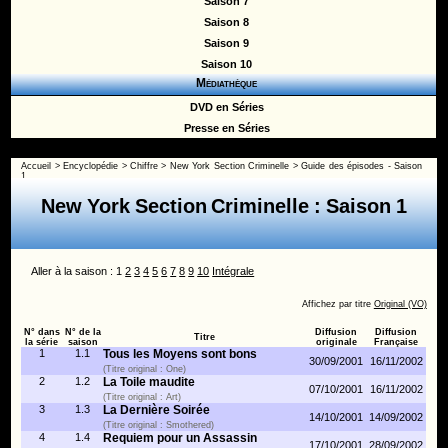
Saison 7
Saison 8
Saison 9
Saison 10
Médiathèque
DVD en Séries
Presse en Séries
Accueil
>
Encyclopédie
>
Chiffre
>
New York Section Criminelle
>
Guide des épisodes - Saison
1
New York Section Criminelle : Saison 1
Aller à la saison : 1
2
3
4
5
6
7
8
9
10
Intégrale
Affichez par titre
Original (VO)
N° dans
N° de la
Diffusion
Diffusion
Titre
la série
saison
originale
Française
1
1.1
Tous les Moyens sont bons
30/09/2001
16/11/2002
(Titre original : One)
2
1.2
La Toile maudite
07/10/2001
16/11/2002
(Titre original : Art)
3
1.3
La Dernière Soirée
14/10/2001
14/09/2002
(Titre original : Smothered)
4
1.4
Requiem pour un Assassin
17/10/2001
28/09/2002