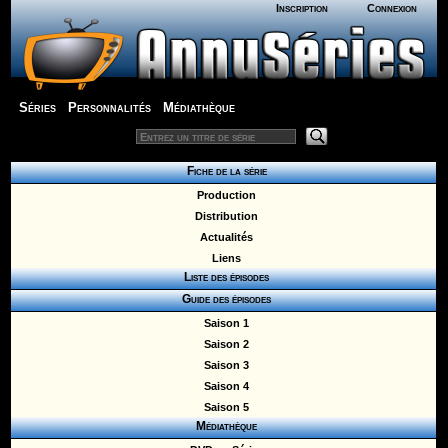
Inscription
Connexion
Séries
Personnalités
Médiathèque
Fiche de la série
Production
Distribution
Actualités
Liens
Liste des épisodes
Guide des épisodes
Saison 1
Saison 2
Saison 3
Saison 4
Saison 5
Médiathèque