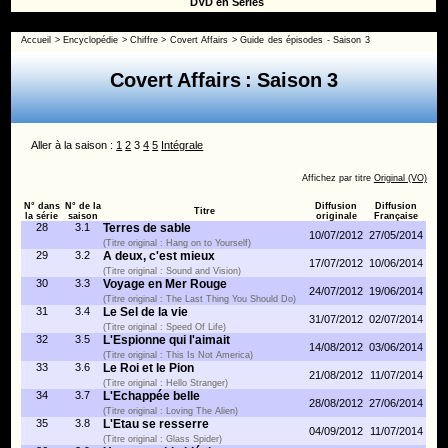
DVD en Séries
Accueil
>
Encyclopédie
>
Chiffre
>
Covert Affairs
>
Guide des épisodes - Saison 3
Covert Affairs : Saison 3
Aller à la saison :
1
2
3
4
5
Intégrale
Affichez par titre
Original (VO)
N° dans
N° de la
Diffusion
Diffusion
Titre
la série
saison
originale
Française
28
3.1
Terres de sable
10/07/2012
27/05/2014
(Titre original : Hang on to Yourself)
29
3.2
A deux, c'est mieux
17/07/2012
10/06/2014
(Titre original : Sound and Vision)
30
3.3
Voyage en Mer Rouge
24/07/2012
19/06/2014
(Titre original : The Last Thing You Should Do)
31
3.4
Le Sel de la vie
31/07/2012
02/07/2014
(Titre original : Speed Of Life)
32
3.5
L'Espionne qui l'aimait
14/08/2012
03/06/2014
(Titre original : This Is Not America)
33
3.6
Le Roi et le Pion
21/08/2012
11/07/2014
(Titre original : Hello Stranger)
34
3.7
L'Echappée belle
28/08/2012
27/06/2014
(Titre original : Loving The Alien)
35
3.8
L'Etau se resserre
04/09/2012
11/07/2014
(Titre original : Glass Spider)