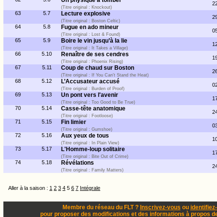
Un physique à tomber
2
(Titre original : Knockout)
63
5.7
Lecture explosive
2
(Titre original : Boston Celtic)
64
5.8
Fugue en ado mineur
0
(Titre original : Lost & Found)
65
5.9
Boire le vin jusqu’à la lie
1
(Titre original : It Takes a Village)
66
5.10
Renaître de ses cendres
1
(Titre original : Phoenix Rising)
67
5.11
Coup de chaud sur Boston
2
(Titre original : If You Can't Stand the Heat)
68
5.12
L’Accusateur accusé
0
(Titre original : Burden of Proof)
69
5.13
Un pont vers l'avenir
1
(Titre original : Too Good to Be True)
70
5.14
Casse-tête anatomique
2
(Titre original : Footloose)
71
5.15
Fin limier
0
(Titre original : Gumshoe)
72
5.16
Aux yeux de tous
1
(Titre original : In Plain View)
73
5.17
L'Homme-loup solitaire
1
(Titre original : Bite Out of Crime)
74
5.18
Révélations
2
(Titre original : Family Matters)
Aller à la saison :
1
2
3
4
5
6
7
Intégrale
Membre du réseau du FLT ?
Inscrivez-vous
ou
identifiez
pour proposer des modifications et des informations à propos de 