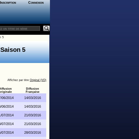
Inscription
Connexion
n 5
 Saison 5
Affichez par titre
Original (VO)
Diffusion
Diffusion
originale
Française
7/06/2014
14/03/2016
4/06/2014
14/03/2016
1/07/2014
21/03/2016
8/07/2014
21/03/2016
5/07/2014
28/03/2016