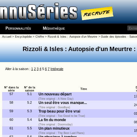
Personnalités
Médiathèque
Accueil
>
Encyclopédie
>
Chiffre
>
Rizzoli & Isles : Autopsie d'un Meurtre
>
Guide des épisodes - Saiso
Rizzoli & Isles : Autopsie d'un Meurtre :
Aller à la saison :
1
2
3
4
5
6
7
Intégrale
N° dans la
N° de la
Titre
série
saison
57
5.1
Un nouveau départ
1
(Titre original : A New Day)
58
5.2
Un seul être vous manque...
2
(Titre original : Goodbye)
59
5.3
Trop beau pour être vrai
0
(Titre original : Too Good to be True)
60
5.4
La fin du monde
0
(Titre original : Doomsday)
61
5.5
Un plan minutieux
1
(Titre original : The Best Laid Plans)
62
5.6