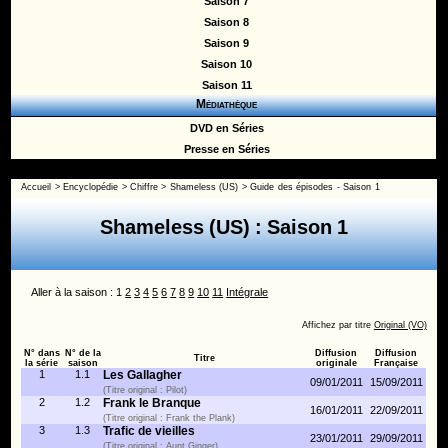
Saison 7
Saison 8
Saison 9
Saison 10
Saison 11
Médiathèque
DVD en Séries
Presse en Séries
Accueil
>
Encyclopédie
>
Chiffre
>
Shameless (US)
>
Guide des épisodes - Saison 1
Shameless (US) : Saison 1
Aller à la saison : 1
2
3
4
5
6
7
8
9
10
11
Intégrale
Affichez par titre
Original (VO)
N° dans
N° de la
Diffusion
Diffusion
Titre
la série
saison
originale
Française
1
1.1
Les Gallagher
09/01/2011
15/09/2011
(Titre original : Pilot)
2
1.2
Frank le Branque
16/01/2011
22/09/2011
(Titre original : Frank the Plank)
3
1.3
Trafic de vieilles
23/01/2011
29/09/2011
(Titre original : Aunt Ginger)