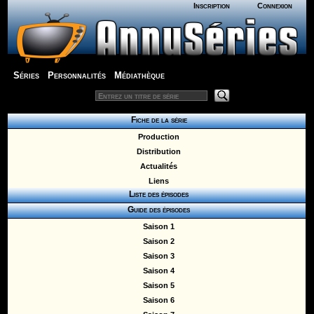
Inscription
Connexion
Séries
Personnalités
Médiathèque
Fiche de la série
Production
Distribution
Actualités
Liens
Liste des épisodes
Guide des épisodes
Saison 1
Saison 2
Saison 3
Saison 4
Saison 5
Saison 6