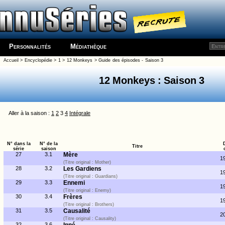
Personnalités
Médiathèque
Accueil
>
Encyclopédie
>
1
>
12 Monkeys
>
Guide des épisodes - Saison 3
12 Monkeys : Saison 3
Aller à la saison :
1
2
3
4
Intégrale
N° dans la
N° de la
Titre
série
saison
27
3.1
Mère
1
(Titre original : Mother)
28
3.2
Les Gardiens
1
(Titre original : Guardians)
29
3.3
Ennemi
1
(Titre original : Enemy)
30
3.4
Frères
1
(Titre original : Brothers)
31
3.5
Causalité
2
(Titre original : Causality)
32
3.6