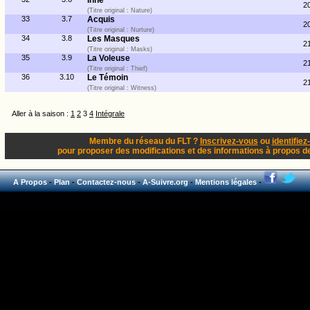
Inné
2
(Titre original : Nature)
33
3.7
Acquis
2
(Titre original : Nurture)
34
3.8
Les Masques
2
(Titre original : Masks)
35
3.9
La Voleuse
2
(Titre original : Thief)
36
3.10
Le Témoin
2
(Titre original : Witness)
Aller à la saison :
1
2
3
4
Intégrale
Membre du réseau du FLT ?
Inscrivez-vous
ou
identifiez
pour proposer des modifications et des informations à propos de 
A Propos
-
Plan
-
Contactez-nous
-
A-Suivre.org
-
Mentions légales
-