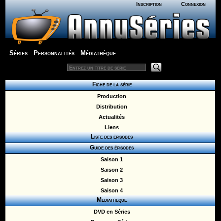
Inscription
Connexion
Séries
Personnalités
Médiathèque
Fiche de la série
Production
Distribution
Actualités
Liens
Liste des épisodes
Guide des épisodes
Saison 1
Saison 2
Saison 3
Saison 4
Médiathèque
DVD en Séries