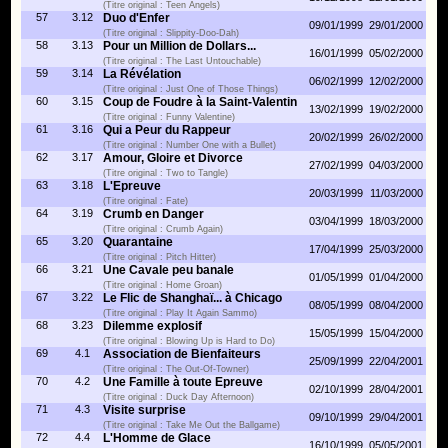
(Titre original : Teen Angels)
57
3.12
Duo d'Enfer
09/01/1999
29/01/2000
(Titre original : Slippity-Doo-Dah)
58
3.13
Pour un Million de Dollars...
16/01/1999
05/02/2000
(Titre original : The Last Untouchable)
59
3.14
La Révélation
06/02/1999
12/02/2000
(Titre original : Just One of Those Things)
60
3.15
Coup de Foudre à la Saint-Valentin
13/02/1999
19/02/2000
(Titre original : Funny Valentine)
61
3.16
Qui a Peur du Rappeur
20/02/1999
26/02/2000
(Titre original : Number One with a Bullet)
62
3.17
Amour, Gloire et Divorce
27/02/1999
04/03/2000
(Titre original : Two to Tangle)
63
3.18
L'Epreuve
20/03/1999
11/03/2000
(Titre original : Fate)
64
3.19
Crumb en Danger
03/04/1999
18/03/2000
(Titre original : Crumb Again)
65
3.20
Quarantaine
17/04/1999
25/03/2000
(Titre original : Pitch Hitter)
66
3.21
Une Cavale peu banale
01/05/1999
01/04/2000
(Titre original : Home Groan)
67
3.22
Le Flic de Shanghaï... à Chicago
08/05/1999
08/04/2000
(Titre original : Play It Again Sammo)
68
3.23
Dilemme explosif
15/05/1999
15/04/2000
(Titre original : Blowing Up is Hard to Do)
69
4.1
Association de Bienfaiteurs
25/09/1999
22/04/2001
(Titre original : The Out-Of-Towner)
70
4.2
Une Famille à toute Epreuve
02/10/1999
28/04/2001
(Titre original : Duck Day Afternoon)
71
4.3
Visite surprise
09/10/1999
29/04/2001
(Titre original : Take Me Out the Ballgame)
72
4.4
L'Homme de Glace
16/10/1999
05/05/2001