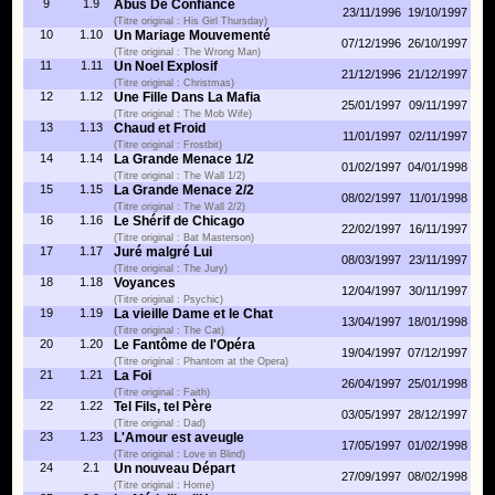
9
1.9
Abus De Confiance
23/11/1996
19/10/1997
(Titre original : His Girl Thursday)
10
1.10
Un Mariage Mouvementé
07/12/1996
26/10/1997
(Titre original : The Wrong Man)
11
1.11
Un Noel Explosif
21/12/1996
21/12/1997
(Titre original : Christmas)
12
1.12
Une Fille Dans La Mafia
25/01/1997
09/11/1997
(Titre original : The Mob Wife)
13
1.13
Chaud et Froid
11/01/1997
02/11/1997
(Titre original : Frostbit)
14
1.14
La Grande Menace 1/2
01/02/1997
04/01/1998
(Titre original : The Wall 1/2)
15
1.15
La Grande Menace 2/2
08/02/1997
11/01/1998
(Titre original : The Wall 2/2)
16
1.16
Le Shérif de Chicago
22/02/1997
16/11/1997
(Titre original : Bat Masterson)
17
1.17
Juré malgré Lui
08/03/1997
23/11/1997
(Titre original : The Jury)
18
1.18
Voyances
12/04/1997
30/11/1997
(Titre original : Psychic)
19
1.19
La vieille Dame et le Chat
13/04/1997
18/01/1998
(Titre original : The Cat)
20
1.20
Le Fantôme de l'Opéra
19/04/1997
07/12/1997
(Titre original : Phantom at the Opera)
21
1.21
La Foi
26/04/1997
25/01/1998
(Titre original : Faith)
22
1.22
Tel Fils, tel Père
03/05/1997
28/12/1997
(Titre original : Dad)
23
1.23
L'Amour est aveugle
17/05/1997
01/02/1998
(Titre original : Love in Blind)
24
2.1
Un nouveau Départ
27/09/1997
08/02/1998
(Titre original : Home)