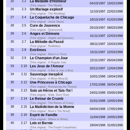
25
2.2
La Médaille d'Honneur
04/10/1997
15/02/1998
(Titre original : The Medal)
26
2.3
Un Mariage explosif
11/10/1997
22/02/1998
(Titre original : The Wedding)
27
2.4
La Coqueluche de Chicago
18/10/1997
01/03/1998
(Titre original : Jenny Sloan)
28
2.5
Cure de Jouvence
25/10/1997
08/03/1998
(Titre original : Downsized)
29
2.6
Anges et Démons
01/11/1997
22/03/1998
(Titre original : Angels and Demons)
30
2.7
La Mélodie du Passé
08/11/1997
15/03/1998
(Titre original : Redfellas)
31
2.8
Extrêmes
15/11/1997
22/03/1998
(Titre original : March in Time)
32
2.9
Le Champion d'un Jour
22/11/1997
05/04/1998
(Titre original : A Regular Joe)
33
2.10
Les Jeux de l'Amour
20/12/1997
12/04/1998
(Titre original : A Bris is Just a Bris)
34
2.11
Sauvetage inespéré
10/01/1998
19/04/1998
(Titre original : A Minor Miracle)
35
2.12
Une Princesse à Chicago
17/01/1998
26/04/1998
(Titre original : Romancing the Throne)
36
2.13
Sois un Héros et Tais-Toi !
24/01/1998
03/05/1998
(Titre original : Walk, Don't Run)
37
2.14
Le Retour de Crumb
31/01/1998
10/05/1998
(Titre original : The Return of Crum)
38
2.15
La Malédiction de la Momie
04/04/1998
17/05/1998
(Titre original : Mum's The Word)
39
2.16
Esprit de Famille
11/04/1998
24/05/1998
(Titre original : Where or When)
40
2.17
Loïs et Bernie
18/04/1998
31/05/1998
(Titre original : The Fourth Carpathian)