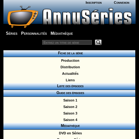
Inscription
Connexion
Séries
Personnalités
Médiathèque
Fiche de la série
Production
Distribution
Actualités
Liens
Liste des épisodes
Guide des épisodes
Saison 1
Saison 2
Saison 3
Saison 4
Médiathèque
DVD en Séries