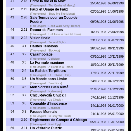
41
2.18
Entre la Vie et la Mort
25/04/1998
07/06/1998
(Titre original : The Quality of Mercy)
42
2.19
Faux et Usage de Faux
02/05/1998
14/06/1998
(Titre original : Show Me The Monet)
43
2.20
Sale Temps pour un Coup de
Foudre
09/05/1998
21/06/1998
(Titre original : Don't Walk Away, Renee)
44
2.21
Retour de Flammes
16/05/1998
28/06/1998
(Titre original : Hot Time in the Old Town)
45
2.22
Vision finale
23/05/1998
05/07/1998
(Titre original : Second Sight)
46
3.1
Hautes Tensions
26/09/1998
06/11/1999
(Titre original : Blackout)
47
3.2
Carambolage
03/10/1998
13/11/1999
(Titre original : Collision)
48
3.3
La Formule magique
10/10/1998
20/11/1999
(Titre original : A Horse is a Horse)
49
3.4
Le Bal des Torpilleurs
17/10/1998
27/11/1999
(Titre original : Lt. Hobson, USN)
50
3.5
Un Monde sans Limite
24/10/1998
04/12/1999
(Titre original : Saint Nick)
51
3.6
Mon Sorcier Bien Aimé
31/10/1998
11/12/1999
(Titre original : Halloween)
52
3.7
Chic, Revoilà Chuck !
07/11/1998
18/12/1999
(Titre original : Up Chuck )
53
3.8
Coupable d'Innocence
14/11/1998
01/01/2000
(Titre original : Deadline)
54
3.9
Fausse Monnaie
21/11/1998
08/01/2000
(Titre original : In Gary We Trust)
55
3.10
Règlements de Compte à Chicago
05/12/1998
15/01/2000
(Titre original : Nest Egg)
56
3.11
Un véritable Puzzle
19/12/1998
22/01/2000