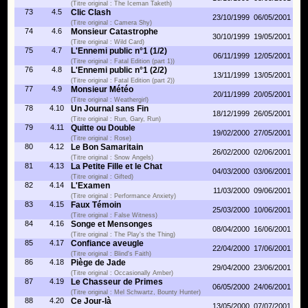
(Titre original : The Iceman Taketh)
73
4.5
Clic Clash
23/10/1999
06/05/2001
(Titre original : Camera Shy)
74
4.6
Monsieur Catastrophe
30/10/1999
19/05/2001
(Titre original : Wild Card)
75
4.7
L'Ennemi public n°1 (1/2)
06/11/1999
12/05/2001
(Titre original : Fatal Edition (part 1))
76
4.8
L'Ennemi public n°1 (2/2)
13/11/1999
13/05/2001
(Titre original : Fatal Edition (part 2))
77
4.9
Monsieur Météo
20/11/1999
20/05/2001
(Titre original : Weathergirl)
78
4.10
Un Journal sans Fin
18/12/1999
26/05/2001
(Titre original : Run, Gary, Run)
79
4.11
Quitte ou Double
19/02/2000
27/05/2001
(Titre original : Rose)
80
4.12
Le Bon Samaritain
26/02/2000
02/06/2001
(Titre original : Snow Angels)
81
4.13
La Petite Fille et le Chat
04/03/2000
03/06/2001
(Titre original : Gifted)
82
4.14
L'Examen
11/03/2000
09/06/2001
(Titre original : Performance Anxiety)
83
4.15
Faux Témoin
25/03/2000
10/06/2001
(Titre original : False Witness)
84
4.16
Songe et Mensonges
08/04/2000
16/06/2001
(Titre original : The Play's the Thing)
85
4.17
Confiance aveugle
22/04/2000
17/06/2001
(Titre original : Blind's Faith)
86
4.18
Piège de Jade
29/04/2000
23/06/2001
(Titre original : Occasionally Amber)
87
4.19
Le Chasseur de Primes
06/05/2000
24/06/2001
(Titre original : Mel Schwartz, Bounty Hunter)
88
4.20
Ce Jour-là
13/05/2000
07/07/2001