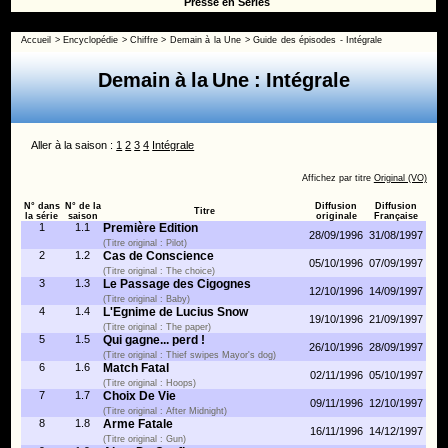
Presse en Séries
Accueil
>
Encyclopédie
>
Chiffre
>
Demain à la Une
>
Guide des épisodes - Intégrale
Demain à la Une : Intégrale
Aller à la saison :
1
2
3
4
Intégrale
Affichez par titre
Original (VO)
N° dans
N° de la
Diffusion
Diffusion
Titre
la série
saison
originale
Française
1
1.1
Première Edition
28/09/1996
31/08/1997
(Titre original : Pilot)
2
1.2
Cas de Conscience
05/10/1996
07/09/1997
(Titre original : The choice)
3
1.3
Le Passage des Cigognes
12/10/1996
14/09/1997
(Titre original : Baby)
4
1.4
L'Egnime de Lucius Snow
19/10/1996
21/09/1997
(Titre original : The paper)
5
1.5
Qui gagne... perd !
26/10/1996
28/09/1997
(Titre original : Thief swipes Mayor's dog)
6
1.6
Match Fatal
02/11/1996
05/10/1997
(Titre original : Hoops)
7
1.7
Choix De Vie
09/11/1996
12/10/1997
(Titre original : After Midnight)
8
1.8
Arme Fatale
16/11/1996
14/12/1997
(Titre original : Gun)