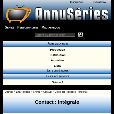
Inscription
Connexion
Séries
Personnalités
Médiathèque
Fiche de la série
Production
Distribution
Actualités
Liens
Liste des épisodes
Guide des épisodes
Saison 1
Accueil
>
Encyclopédie
>
Chiffre
>
Contact
>
Guide des épisodes - Intégrale
Contact : Intégrale