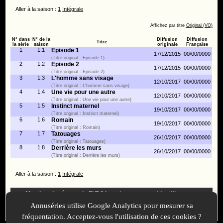
Aller à la saison :
1
Intégrale
Affichez par titre
Original (VO)
N° dans
N° de la
Diffusion
Diffusion
Titre
la série
saison
originale
Française
1
1.1
Episode 1
17/12/2015
00/00/0000
(Titre original : Episode 1)
2
1.2
Episode 2
17/12/2015
00/00/0000
(Titre original : Episode 2)
3
1.3
L'homme sans visage
12/10/2017
00/00/0000
(Titre original : L'homme sans visage)
4
1.4
Une vie pour une autre
12/10/2017
00/00/0000
(Titre original : Une vie pour une autre)
5
1.5
Instinct maternel
19/10/2017
00/00/0000
(Titre original : Instinct maternel)
6
1.6
Romain
19/10/2017
00/00/0000
(Titre original : Romain)
7
1.7
Tatouages
26/10/2017
00/00/0000
(Titre original : Tatouages)
8
1.8
Derrière les murs
26/10/2017
00/00/0000
(Titre original : Derrière les murs)
Aller à la saison :
1
Intégrale
Membre du réseau du FLT ?
Inscrivez-vous
ou
identifiez-vous
pour proposer des modifications et des informations à propos de
Annuséries utilise Google Analytics pour mesurer sa
cette série !
fréquentation. Acceptez-vous l'utilisation de ces cookies ?