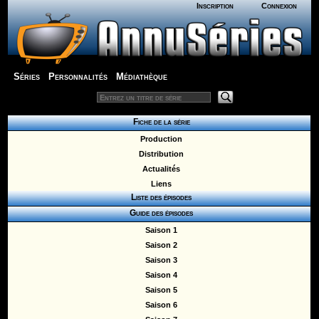
Inscription
Connexion
Séries
Personnalités
Médiathèque
Fiche de la série
Production
Distribution
Actualités
Liens
Liste des épisodes
Guide des épisodes
Saison 1
Saison 2
Saison 3
Saison 4
Saison 5
Saison 6