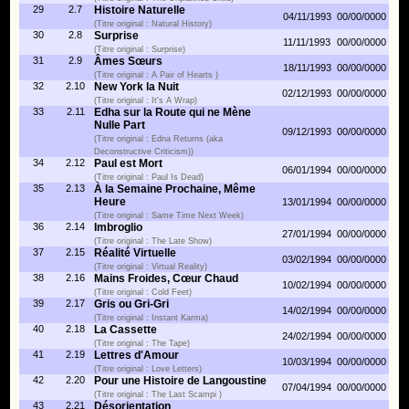
29
2.7
Histoire Naturelle
04/11/1993
00/00/0000
(Titre original : Natural History)
30
2.8
Surprise
11/11/1993
00/00/0000
(Titre original : Surprise)
31
2.9
Âmes Sœurs
18/11/1993
00/00/0000
(Titre original : A Pair of Hearts )
32
2.10
New York la Nuit
02/12/1993
00/00/0000
(Titre original : It's A Wrap)
33
2.11
Edha sur la Route qui ne Mène
Nulle Part
09/12/1993
00/00/0000
(Titre original : Edna Returns (aka
Deconstructive Criticism))
34
2.12
Paul est Mort
06/01/1994
00/00/0000
(Titre original : Paul Is Dead)
35
2.13
À la Semaine Prochaine, Même
Heure
13/01/1994
00/00/0000
(Titre original : Same Time Next Week)
36
2.14
Imbroglio
27/01/1994
00/00/0000
(Titre original : The Late Show)
37
2.15
Réalité Virtuelle
03/02/1994
00/00/0000
(Titre original : Virtual Reality)
38
2.16
Mains Froides, Cœur Chaud
10/02/1994
00/00/0000
(Titre original : Cold Feet)
39
2.17
Gris ou Gri-Gri
14/02/1994
00/00/0000
(Titre original : Instant Karma)
40
2.18
La Cassette
24/02/1994
00/00/0000
(Titre original : The Tape)
41
2.19
Lettres d'Amour
10/03/1994
00/00/0000
(Titre original : Love Letters)
42
2.20
Pour une Histoire de Langoustine
07/04/1994
00/00/0000
(Titre original : The Last Scampi )
43
2.21
Désorientation