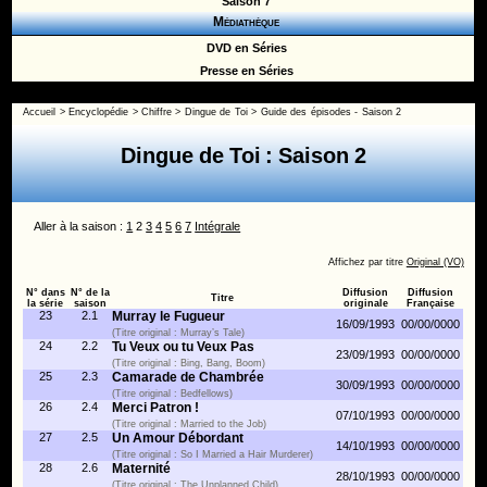
Saison 7
Médiathèque
DVD en Séries
Presse en Séries
Accueil
>
Encyclopédie
>
Chiffre
>
Dingue de Toi
>
Guide des épisodes - Saison 2
Dingue de Toi : Saison 2
Aller à la saison :
1
2
3
4
5
6
7
Intégrale
Affichez par titre
Original (VO)
N° dans
N° de la
Diffusion
Diffusion
Titre
la série
saison
originale
Française
23
2.1
Murray le Fugueur
16/09/1993
00/00/0000
(Titre original : Murray’s Tale)
24
2.2
Tu Veux ou tu Veux Pas
23/09/1993
00/00/0000
(Titre original : Bing, Bang, Boom)
25
2.3
Camarade de Chambrée
30/09/1993
00/00/0000
(Titre original : Bedfellows)
26
2.4
Merci Patron !
07/10/1993
00/00/0000
(Titre original : Married to the Job)
27
2.5
Un Amour Débordant
14/10/1993
00/00/0000
(Titre original : So I Married a Hair Murderer)
28
2.6
Maternité
28/10/1993
00/00/0000
(Titre original : The Unplanned Child)