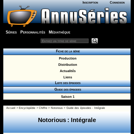
Inscription
Connexion
Séries
Personnalités
Médiathèque
Fiche de la série
Production
Distribution
Actualités
Liens
Liste des épisodes
Guide des épisodes
Saison 1
Accueil
>
Encyclopédie
>
Chiffre
>
Notorious
>
Guide des épisodes - Intégrale
Notorious : Intégrale