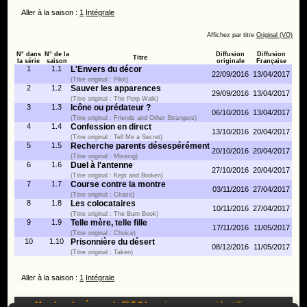
Aller à la saison :
1
Intégrale
Affichez par titre
Original (VO)
N° dans
N° de la
Diffusion
Diffusion
Titre
la série
saison
originale
Française
1
1.1
L'Envers du décor
22/09/2016
13/04/2017
(Titre original : Pilot)
2
1.2
Sauver les apparences
29/09/2016
13/04/2017
(Titre original : The Perp Walk)
3
1.3
Icône ou prédateur ?
06/10/2016
13/04/2017
(Titre original : Friends and Other Strangers)
4
1.4
Confession en direct
13/10/2016
20/04/2017
(Titre original : Tell Me a Secret)
5
1.5
Recherche parents désespérément
20/10/2016
20/04/2017
(Titre original : Missing)
6
1.6
Duel à l'antenne
27/10/2016
20/04/2017
(Titre original : Kept and Broken)
7
1.7
Course contre la montre
03/11/2016
27/04/2017
(Titre original : Chase)
8
1.8
Les colocataires
10/11/2016
27/04/2017
(Titre original : The Burn Book)
9
1.9
Telle mère, telle fille
17/11/2016
11/05/2017
(Titre original : Choice)
10
1.10
Prisonnière du désert
08/12/2016
11/05/2017
(Titre original : Taken)
Aller à la saison :
1
Intégrale
Membre du réseau du FLT ?
Inscrivez-vous
ou
identifiez-vous