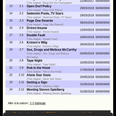
21/06/2017
00/00/0000
(Titre original : Bring Out the Champagne)
13
2.1
Open Dorf Policy
29/03/2018
00/00/0000
(Titre original : Open Dorf Policy)
14
2.2
Swimmin Pools, TV Stars
29/03/2018
00/00/0000
(Titre original : Swimmin Pools, TV Stars)
15
2.3
Page One Rewrite
05/04/2018
00/00/0000
(Titre original : Page One Rewrite)
16
2.4
Driven Insane
12/04/2018
00/00/0000
(Titre original : Driven Insane)
17
2.5
Double Fault
19/04/2018
00/00/0000
(Titre original : Double Fault)
18
2.6
Kristen's Wiig
26/04/2018
00/00/0000
(Titre original : Kristen's Wiig)
19
2.7
Sex, Drugs and Melissa McCarthy
03/05/2018
00/00/0000
(Titre original : Sex, Drugs and Melissa
McCarthy)
20
2.8
Tape Night
10/05/2018
00/00/0000
(Titre original : Tape Night)
21
2.9
Rob in the Hood
17/05/2018
00/00/0000
(Titre original : Rob in the Hood)
22
2.10
Alone Star State
24/05/2018
00/00/0000
(Titre original : Alone Star State)
23
2.11
Getting a Sign
31/05/2018
00/00/0000
(Titre original : Getting a Sign)
24
2.12
Meeting Steven Spielberg
31/05/2018
00/00/0000
(Titre original : Meeting Steven Spielberg)
Aller à la saison :
1
2
Intégrale
Membre du réseau du FLT ?
Inscrivez-vous
ou
identifiez-vous