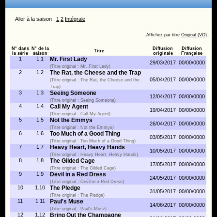
Aller à la saison :
1
2
Intégrale
Affichez par titre
Original (VO)
N° dans
N° de la
Diffusion
Diffusion
Titre
la série
saison
originale
Française
1
1.1
Mr. First Lady
29/03/2017
00/00/0000
(Titre original : Mr. First Lady)
2
1.2
The Rat, the Cheese and the Trap
05/04/2017
00/00/0000
(Titre original : The Rat, the Cheese and the
Trap)
3
1.3
Seeing Someone
12/04/2017
00/00/0000
(Titre original : Seeing Someone)
4
1.4
Call My Agent
19/04/2017
00/00/0000
(Titre original : Call My Agent)
5
1.5
Not the Emmys
26/04/2017
00/00/0000
(Titre original : Not the Emmys)
6
1.6
Too Much of a Good Thing
03/05/2017
00/00/0000
(Titre original : Too Much of a Good Thing)
7
1.7
Heavy Heart, Heavy Hands
10/05/2017
00/00/0000
(Titre original : Heavy Heart, Heavy Hands)
8
1.8
The Gilded Cage
17/05/2017
00/00/0000
(Titre original : The Gilded Cage)
9
1.9
Devil in a Red Dress
24/05/2017
00/00/0000
(Titre original : Devil in a Red Dress)
10
1.10
The Pledge
31/05/2017
00/00/0000
(Titre original : The Pledge)
11
1.11
Paul's Muse
14/06/2017
00/00/0000
(Titre original : Paul's Muse)
12
1.12
Bring Out the Champagne