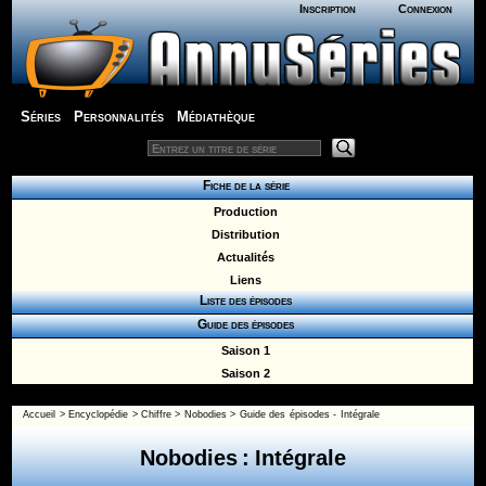
Inscription
Connexion
Séries
Personnalités
Médiathèque
Fiche de la série
Production
Distribution
Actualités
Liens
Liste des épisodes
Guide des épisodes
Saison 1
Saison 2
Accueil
>
Encyclopédie
>
Chiffre
>
Nobodies
>
Guide des épisodes - Intégrale
Nobodies : Intégrale