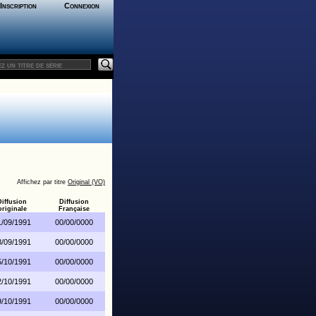
Inscription
Connexion
Affichez par titre
Original (VO)
Diffusion
Diffusion
originale
Française
1/09/1991
00/00/0000
8/09/1991
00/00/0000
5/10/1991
00/00/0000
2/10/1991
00/00/0000
9/10/1991
00/00/0000