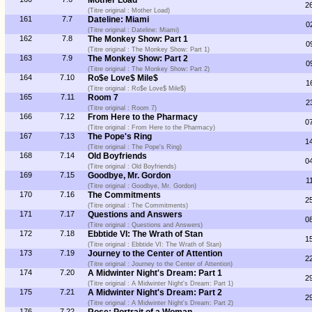
Mother Load
2
(Titre original : Mother Load)
161
7.7
Dateline: Miami
0
(Titre original : Dateline: Miami)
162
7.8
The Monkey Show: Part 1
0
(Titre original : The Monkey Show: Part 1)
163
7.9
The Monkey Show: Part 2
0
(Titre original : The Monkey Show: Part 2)
164
7.10
Ro$e Love$ Mile$
1
(Titre original : Ro$e Love$ Mile$)
165
7.11
Room 7
2
(Titre original : Room 7)
166
7.12
From Here to the Pharmacy
0
(Titre original : From Here to the Pharmacy)
167
7.13
The Pope's Ring
1
(Titre original : The Pope's Ring)
168
7.14
Old Boyfriends
0
(Titre original : Old Boyfriends)
169
7.15
Goodbye, Mr. Gordon
1
(Titre original : Goodbye, Mr. Gordon)
170
7.16
The Commitments
2
(Titre original : The Commitments)
171
7.17
Questions and Answers
0
(Titre original : Questions and Answers)
172
7.18
Ebbtide VI: The Wrath of Stan
1
(Titre original : Ebbtide VI: The Wrath of Stan)
173
7.19
Journey to the Center of Attention
2
(Titre original : Journey to the Center of Attention)
174
7.20
A Midwinter Night's Dream: Part 1
2
(Titre original : A Midwinter Night's Dream: Part 1)
175
7.21
A Midwinter Night's Dream: Part 2
2
(Titre original : A Midwinter Night's Dream: Part 2)
176
7.22