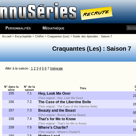
Personnalités
Médiathèque
Accueil
>
Encyclopédie
>
Chiffre
>
Craquantes (Les)
>
Guide des épisodes - Saison 7
Craquantes (Les) : Saison 7
Aller à la saison :
1
2
3
4
5
6
7
Intégrale
N° dans la
N° de la
Titre
série
saison
155
7.1
Hey, Look Me Over
2
(Titre original : Hey, Look Me Over)
156
7.2
The Case of the Libertine Belle
2
(Titre original : The Case of the Libertine Belle)
157
7.3
Beauty and the Beast
0
(Titre original : Beauty and the Beast)
158
7.4
That's for Me to Know
1
(Titre original : That's for Me to Know)
159
7.5
Where's Charlie?
1
(Titre original : Where's Charlie?)
160
7.6