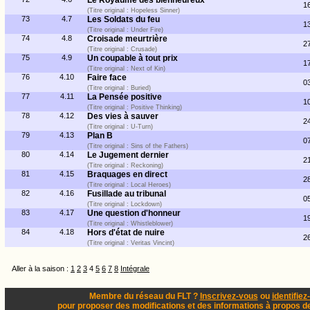
Le Royaume des bienheureux
1
(Titre original : Hopeless Sinner)
73
4.7
Les Soldats du feu
1
(Titre original : Under Fire)
74
4.8
Croisade meurtrière
2
(Titre original : Crusade)
75
4.9
Un coupable à tout prix
1
(Titre original : Next of Kin)
76
4.10
Faire face
0
(Titre original : Buried)
77
4.11
La Pensée positive
1
(Titre original : Positive Thinking)
78
4.12
Des vies à sauver
2
(Titre original : U-Turn)
79
4.13
Plan B
0
(Titre original : Sins of the Fathers)
80
4.14
Le Jugement dernier
2
(Titre original : Reckoning)
81
4.15
Braquages en direct
2
(Titre original : Local Heroes)
82
4.16
Fusillade au tribunal
0
(Titre original : Lockdown)
83
4.17
Une question d'honneur
1
(Titre original : Whistleblower)
84
4.18
Hors d'état de nuire
2
(Titre original : Veritas Vincint)
Aller à la saison :
1
2
3
4
5
6
7
8
Intégrale
Membre du réseau du FLT ?
Inscrivez-vous
ou
identifiez
pour proposer des modifications et des informations à propos de 