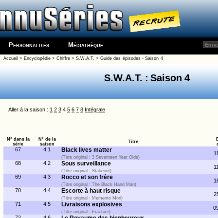
Personnalités
Médiathèque
Accueil
>
Encyclopédie
>
Chiffre
>
S.W.A.T.
>
Guide des épisodes - Saison 4
S.W.A.T. : Saison 4
Aller à la saison :
1
2
3
4
5
6
7
8
Intégrale
N° dans la
N° de la
Titre
série
saison
67
4.1
Black lives matter
1
(Titre original : 3 Seventeen Year Olds)
68
4.2
Sous surveillance
1
(Titre original : Stakeout)
69
4.3
Rocco et son frère
1
(Titre original : The Black Hand Man)
70
4.4
Escorte à haut risque
2
(Titre original : Memento Mori)
71
4.5
Livraisons explosives
0
(Titre original : Fracture)
72
4.6