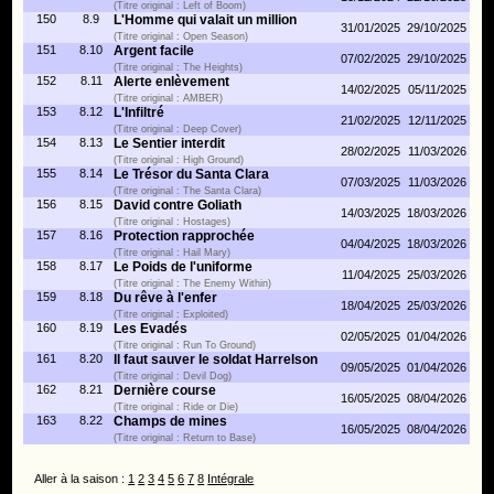
(Titre original : Left of Boom)
150
8.9
L'Homme qui valait un million
31/01/2025
29/10/2025
(Titre original : Open Season)
151
8.10
Argent facile
07/02/2025
29/10/2025
(Titre original : The Heights)
152
8.11
Alerte enlèvement
14/02/2025
05/11/2025
(Titre original : AMBER)
153
8.12
L'Infiltré
21/02/2025
12/11/2025
(Titre original : Deep Cover)
154
8.13
Le Sentier interdit
28/02/2025
11/03/2026
(Titre original : High Ground)
155
8.14
Le Trésor du Santa Clara
07/03/2025
11/03/2026
(Titre original : The Santa Clara)
156
8.15
David contre Goliath
14/03/2025
18/03/2026
(Titre original : Hostages)
157
8.16
Protection rapprochée
04/04/2025
18/03/2026
(Titre original : Hail Mary)
158
8.17
Le Poids de l'uniforme
11/04/2025
25/03/2026
(Titre original : The Enemy Within)
159
8.18
Du rêve à l'enfer
18/04/2025
25/03/2026
(Titre original : Exploited)
160
8.19
Les Evadés
02/05/2025
01/04/2026
(Titre original : Run To Ground)
161
8.20
Il faut sauver le soldat Harrelson
09/05/2025
01/04/2026
(Titre original : Devil Dog)
162
8.21
Dernière course
16/05/2025
08/04/2026
(Titre original : Ride or Die)
163
8.22
Champs de mines
16/05/2025
08/04/2026
(Titre original : Return to Base)
Aller à la saison :
1
2
3
4
5
6
7
8
Intégrale