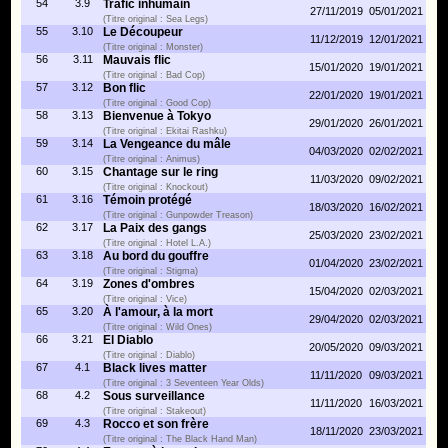
54
3.9
Trafic inhumain
27/11/2019
05/01/2021
(Titre original : Sea Legs)
55
3.10
Le Découpeur
11/12/2019
12/01/2021
(Titre original : Monster)
56
3.11
Mauvais flic
15/01/2020
19/01/2021
(Titre original : Bad Cop)
57
3.12
Bon flic
22/01/2020
19/01/2021
(Titre original : Good Cop)
58
3.13
Bienvenue à Tokyo
29/01/2020
26/01/2021
(Titre original : Ekitai Rashku)
59
3.14
La Vengeance du mâle
04/03/2020
02/02/2021
(Titre original : Animus)
60
3.15
Chantage sur le ring
11/03/2020
09/02/2021
(Titre original : Knockout)
61
3.16
Témoin protégé
18/03/2020
16/02/2021
(Titre original : Gunpowder Treason)
62
3.17
La Paix des gangs
25/03/2020
23/02/2021
(Titre original : Hotel L.A.)
63
3.18
Au bord du gouffre
01/04/2020
23/02/2021
(Titre original : Stigma)
64
3.19
Zones d'ombres
15/04/2020
02/03/2021
(Titre original : Vice)
65
3.20
À l'amour, à la mort
29/04/2020
02/03/2021
(Titre original : Wild Ones)
66
3.21
El Diablo
20/05/2020
09/03/2021
(Titre original : Diablo)
67
4.1
Black lives matter
11/11/2020
09/03/2021
(Titre original : 3 Seventeen Year Olds)
68
4.2
Sous surveillance
11/11/2020
16/03/2021
(Titre original : Stakeout)
69
4.3
Rocco et son frère
18/11/2020
23/03/2021
(Titre original : The Black Hand Man)