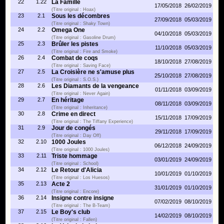
22
1.22
La Famille
17/05/2018
26/02/2019
(Titre original : Hoax)
23
2.1
Sous les décombres
27/09/2018
05/03/2019
(Titre original : Shaky Town)
24
2.2
Omega One
04/10/2018
05/03/2019
(Titre original : Gasoline Drum)
25
2.3
Brûler les pistes
11/10/2018
05/03/2019
(Titre original : Fire and Smoke)
26
2.4
Combat de coqs
18/10/2018
27/08/2019
(Titre original : Saving Face)
27
2.5
La Croisière ne s'amuse plus
25/10/2018
27/08/2019
(Titre original : S.O.S.)
28
2.6
Les Diamants de la vengeance
01/11/2018
03/09/2019
(Titre original : Never Again)
29
2.7
En héritage
08/11/2018
03/09/2019
(Titre original : Inheritance)
30
2.8
Crime en direct
15/11/2018
17/09/2019
(Titre original : The Tiffany Experience)
31
2.9
Jour de congés
29/11/2018
17/09/2019
(Titre original : Day Off)
32
2.10
1000 Joules
06/12/2018
24/09/2019
(Titre original : 1000 Joules)
33
2.11
Triste hommage
03/01/2019
24/09/2019
(Titre original : School)
34
2.12
Le Retour d'Alicia
10/01/2019
01/10/2019
(Titre original : Los Huesos)
35
2.13
Acte 2
31/01/2019
01/10/2019
(Titre original : Encore)
36
2.14
Insigne contre insigne
07/02/2019
08/10/2019
(Titre original : The B-Team)
37
2.15
Le Boy's club
14/02/2019
08/10/2019
(Titre original : Fallen)