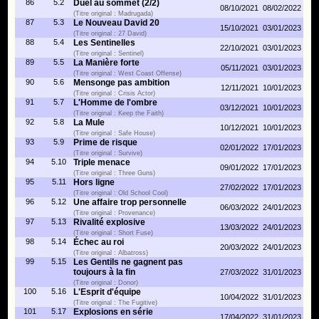
86
5.2
Duel au sommet (2/2)
08/10/2021
08/02/2022
(Titre original : Madrugada)
87
5.3
Le Nouveau David 20
15/10/2021
03/01/2023
(Titre original : 27 David)
88
5.4
Les Sentinelles
22/10/2021
03/01/2023
(Titre original : Sentinel)
89
5.5
La Manière forte
05/11/2021
03/01/2023
(Titre original : West Coast Offense)
90
5.6
Mensonge pas ambition
12/11/2021
10/01/2023
(Titre original : Crisis Actor)
91
5.7
L'Homme de l'ombre
03/12/2021
10/01/2023
(Titre original : Keep the Faith)
92
5.8
La Mule
10/12/2021
10/01/2023
(Titre original : Safe House)
93
5.9
Prime de risque
02/01/2022
17/01/2023
(Titre original : Survive)
94
5.10
Triple menace
09/01/2022
17/01/2023
(Titre original : Three Guns)
95
5.11
Hors ligne
27/02/2022
17/01/2023
(Titre original : Old School Cool)
96
5.12
Une affaire trop personnelle
06/03/2022
24/01/2023
(Titre original : Provenance)
97
5.13
Rivalité explosive
13/03/2022
24/01/2023
(Titre original : Short Fuse)
98
5.14
Échec au roi
20/03/2022
24/01/2023
(Titre original : Albatross)
99
5.15
Les Gentils ne gagnent pas
toujours à la fin
27/03/2022
31/01/2023
(Titre original : Donor)
100
5.16
L'Esprit d'équipe
10/04/2022
31/01/2023
(Titre original : The Fugitive)
101
5.17
Explosions en série
17/04/2022
31/01/2023