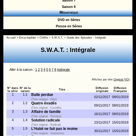
Saison 7
Saison 8
Médiathèque
DVD en Séries
Presse en Séries
Accueil
>
Encyclopédie
>
Chiffre
>
S.W.A.T.
>
Guide des épisodes - Intégrale
S.W.A.T. : Intégrale
Aller à la saison :
1
2
3
4
5
6
7
8
Intégrale
Affichez par titre
Original (VO)
N° dans
N° de la
Diffusion
Diffusion
Titre
la série
saison
originale
Française
1
1.1
Balle perdue
02/11/2017
08/01/2019
(Titre original : Pilot)
2
1.2
Quatre évadés
09/11/2017
08/01/2019
(Titre original : Cuchillo)
3
1.3
Affaire de famille
16/11/2017
08/01/2019
(Titre original : Pamilya)
4
1.4
Solution radicale
23/11/2017
15/01/2019
(Titre original : Radical)
5
1.5
L'Habit ne fait pas le moine
30/11/2017
15/01/2019
(Titre original : Imposters)