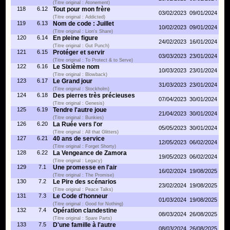
(Titre original : Atonement)
118
6.12
Tout pour mon frère
03/02/2023
09/01/2024
(Titre original : Addicted)
119
6.13
Nom de code : Juillet
10/02/2023
09/01/2024
(Titre original : Lion's Share)
120
6.14
En pleine figure
24/02/2023
16/01/2024
(Titre original : Gut Punch)
121
6.15
Protéger et servir
03/03/2023
23/01/2024
(Titre original : To Protect & to Serve)
122
6.16
Le Sixième nom
10/03/2023
23/01/2024
(Titre original : Blowback)
123
6.17
Le Grand jour
31/03/2023
23/01/2024
(Titre original : Stockholm)
124
6.18
Des pierres très précieuses
07/04/2023
30/01/2024
(Titre original : Genesis)
125
6.19
Tendre l'autre joue
21/04/2023
30/01/2024
(Titre original : Bunkies)
126
6.20
La Ruée vers l'or
05/05/2023
30/01/2024
(Titre original : All that Glitters)
127
6.21
40 ans de service
12/05/2023
06/02/2024
(Titre original : Forget Shorty)
128
6.22
La Vengeance de Zamora
19/05/2023
06/02/2024
(Titre original : Legacy)
129
7.1
Une promesse en l'air
16/02/2024
19/08/2025
(Titre original : The Promise)
130
7.2
Le Pire des scénarios
23/02/2024
19/08/2025
(Titre original : Peace Talks)
131
7.3
Le Code d'honneur
01/03/2024
19/08/2025
(Titre original : Good for Nothing)
132
7.4
Opération clandestine
08/03/2024
26/08/2025
(Titre original : Spare Parts)
133
7.5
D'une famille à l'autre
08/03/2024
26/08/2025