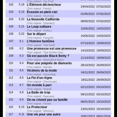
(Titre original : Cry Foul)
102
5.18
L'Élément déclencheur
24/04/2022
07/02/2023
(Titre original : Family)
103
5.19
Évasion en plein ciel
01/05/2022
07/02/2023
(Titre original : Incoming)
104
5.20
La Nouvelle Californie
08/05/2022
07/02/2023
(Titre original : Quandary)
105
5.21
Le Loup solitaire
15/05/2022
14/02/2023
(Titre original : Zodiac)
106
5.22
Sur le départ
15/05/2022
14/02/2023
(Titre original : Farewell)
107
6.1
L'Homme fantôme
07/10/2022
19/09/2023
(Titre original : Thai Hard)
108
6.2
Une promesse est une promesse
14/10/2022
19/09/2023
(Titre original : Thai Another Day)
109
6.3
Où est passée Black Betty ?
21/10/2022
19/09/2023
(Titre original : Woah Black Betty)
110
6.4
Pour une poignée de diamants
28/10/2022
26/09/2023
(Titre original : Maniak)
111
6.5
Victimes de la mode
04/11/2022
26/09/2023
(Titre original : Unraveling)
112
6.6
La Fin d'un règne
18/11/2022
26/09/2023
(Titre original : Checkmate)
113
6.7
Un monde à part
02/12/2022
03/10/2023
(Titre original : Sequel)
114
6.8
La Balle de trop
09/12/2022
03/10/2023
(Titre original : Guacaine)
115
6.9
On ne choisit pas sa famille
06/01/2023
10/10/2023
(Titre original : Pariah)
116
6.10
Le Protecteur
13/01/2023
10/10/2023
(Titre original : Wittness)
117
6.11
Une vie pour une autre
20/01/2023
09/01/2024