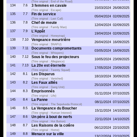
(Titre original : End of the Road)
134
7.6
3 femmes en cavale
15/03/2024
26/08/2025
(Titre original : Escape)
135
7.7
Fin de service
05/04/2024
02/09/2025
(Titre original : Last Call)
136
7.8
Chef de meute
12/04/2024
02/09/2025
(Titre original : Family Man)
137
7.9
L'Appât
19/04/2024
02/09/2025
(Titre original : Honeytrap)
138
7.10
Vengeance meurtrière
26/04/2024
16/09/2025
(Titre original : SNAFU)
139
7.11
Documents compromettants
03/05/2024
16/09/2025
(Titre original : Whispers)
140
7.12
Sous le feu des projecteurs
10/05/2024
23/09/2025
(Titre original : Allegiance)
141
7.13
La 20e est éternelle
17/05/2024
23/09/2025
(Titre original : Twenty Squad)
142
8.1
Les Disparus
18/10/2024
30/09/2025
(Titre original : Vanished)
143
8.2
Les Faux alliés
25/10/2024
30/09/2025
(Titre original : Gang Unit)
144
8.3
Emprisonnés
01/11/2024
07/10/2025
(Titre original : Life)
145
8.4
La Panne
08/11/2024
07/10/2025
(Titre original : The Sepulveda Protocol)
146
8.5
La Vengeance du Boucher
15/11/2024
14/10/2025
(Titre original : Human Interest)
147
8.6
Un père à bout de nerfs
22/11/2024
14/10/2025
(Titre original : Hot Button)
148
8.7
Les Raisons de la colère
06/12/2024
22/10/2025
(Titre original : Home)
149
8.8
Menace sur la ville
13/12/2024
22/10/2025