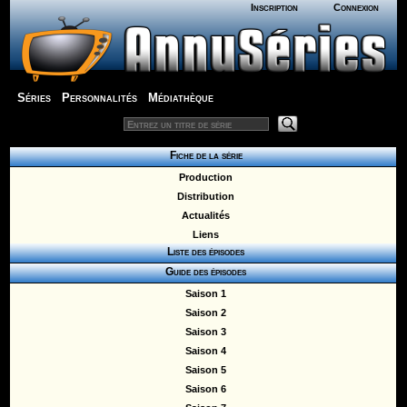
Inscription
Connexion
Séries
Personnalités
Médiathèque
Fiche de la série
Production
Distribution
Actualités
Liens
Liste des épisodes
Guide des épisodes
Saison 1
Saison 2
Saison 3
Saison 4
Saison 5
Saison 6