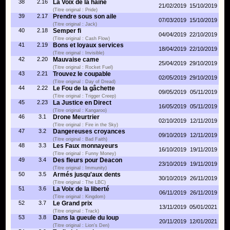
38
2.16
La Voix de la haine
21/02/2019
15/10/2019
(Titre original : Pride)
39
2.17
Prendre sous son aile
07/03/2019
15/10/2019
(Titre original : Jack)
40
2.18
Semper fi
04/04/2019
22/10/2019
(Titre original : Cash Flow)
41
2.19
Bons et loyaux services
18/04/2019
22/10/2019
(Titre original : Invisible)
42
2.20
Mauvaise came
25/04/2019
29/10/2019
(Titre original : Rocket Fuel)
43
2.21
Trouvez le coupable
02/05/2019
29/10/2019
(Titre original : Day of Dread)
44
2.22
Le Fou de la gâchette
09/05/2019
05/11/2019
(Titre original : Trigger Creep)
45
2.23
La Justice en Direct
16/05/2019
05/11/2019
(Titre original : Kangaroo)
46
3.1
Drone Meurtrier
02/10/2019
12/11/2019
(Titre original : Fire in the Sky)
47
3.2
Dangereuses croyances
09/10/2019
12/11/2019
(Titre original : Bad Faith)
48
3.3
Les Faux monnayeurs
16/10/2019
19/11/2019
(Titre original : Funny Money)
49
3.4
Des fleurs pour Deacon
23/10/2019
19/11/2019
(Titre original : Immunity)
50
3.5
Armés jusqu'aux dents
30/10/2019
26/11/2019
(Titre original : The LBC)
51
3.6
La Voix de la liberté
06/11/2019
26/11/2019
(Titre original : Kingdom)
52
3.7
Le Grand prix
13/11/2019
05/01/2021
(Titre original : Track)
53
3.8
Dans la gueule du loup
20/11/2019
12/01/2021
(Titre original : Lion's Den)