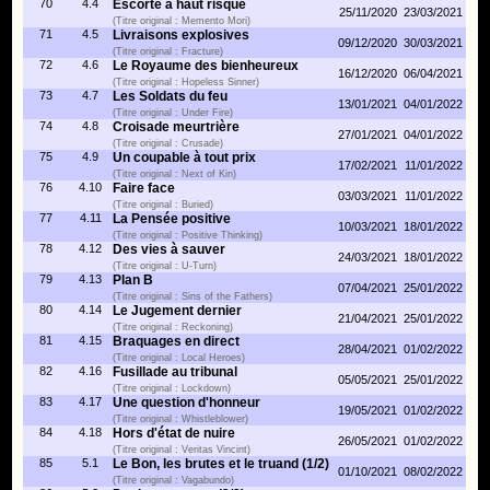
70
4.4
Escorte à haut risque
25/11/2020
23/03/2021
(Titre original : Memento Mori)
71
4.5
Livraisons explosives
09/12/2020
30/03/2021
(Titre original : Fracture)
72
4.6
Le Royaume des bienheureux
16/12/2020
06/04/2021
(Titre original : Hopeless Sinner)
73
4.7
Les Soldats du feu
13/01/2021
04/01/2022
(Titre original : Under Fire)
74
4.8
Croisade meurtrière
27/01/2021
04/01/2022
(Titre original : Crusade)
75
4.9
Un coupable à tout prix
17/02/2021
11/01/2022
(Titre original : Next of Kin)
76
4.10
Faire face
03/03/2021
11/01/2022
(Titre original : Buried)
77
4.11
La Pensée positive
10/03/2021
18/01/2022
(Titre original : Positive Thinking)
78
4.12
Des vies à sauver
24/03/2021
18/01/2022
(Titre original : U-Turn)
79
4.13
Plan B
07/04/2021
25/01/2022
(Titre original : Sins of the Fathers)
80
4.14
Le Jugement dernier
21/04/2021
25/01/2022
(Titre original : Reckoning)
81
4.15
Braquages en direct
28/04/2021
01/02/2022
(Titre original : Local Heroes)
82
4.16
Fusillade au tribunal
05/05/2021
25/01/2022
(Titre original : Lockdown)
83
4.17
Une question d'honneur
19/05/2021
01/02/2022
(Titre original : Whistleblower)
84
4.18
Hors d'état de nuire
26/05/2021
01/02/2022
(Titre original : Veritas Vincint)
85
5.1
Le Bon, les brutes et le truand (1/2)
01/10/2021
08/02/2022
(Titre original : Vagabundo)