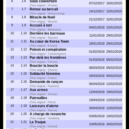
6
1.6
Sous couverture
07/12/2017
15/01/2019
(Titre original : Octane)
7
1.7
Retour au bercail
14/12/2017
22/01/2019
(Titre original : Homecoming)
8
1.8
Miracle de Noël
21/12/2017
22/01/2019
(Titre original : Miracle)
9
1.9
Accusé à tort
04/01/2018
22/01/2019
(Titre original : Blindspots)
10
1.10
Derrière les barreaux
11/01/2018
29/01/2019
(Titre original : Seizure)
11
1.11
Au cœur de Korea Town
18/01/2018
29/01/2019
(Titre original : K-town)
12
1.12
Poison et conspiration
01/02/2018
29/01/2019
(Titre original : Contamination)
13
1.13
Par-delà les frontières
01/03/2018
05/02/2019
(Titre original : Fences)
14
1.14
Boucler la boucle
08/03/2018
05/02/2019
(Titre original : Ghosts)
15
1.15
Solidarité féminine
29/03/2018
05/02/2019
(Titre original : Crews)
16
1.16
Demande de rançon
05/04/2018
12/02/2019
(Titre original : Payback)
17
1.17
Aux armes
12/04/2018
19/02/2019
(Titre original : Armory)
18
1.18
Patrouilles
19/04/2018
12/02/2019
(Titre original : Patrol)
19
1.19
Lanceurs d'alerte
26/04/2018
12/02/2019
(Titre original : Source)
20
1.20
A charge de revanche
03/05/2018
19/02/2019
(Titre original : Vendetta)
21
1.21
La Traque
10/05/2018
26/02/2019
(Titre original : Hunted)