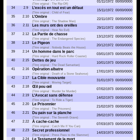
01/11/1972
00/00/0000
(Titre original : The Rip-Off)
34
2.9
L’excès en tout est un défaut
15/11/1972
00/00/0000
(Titre original : Child of Fear)
35
2.10
L’Ombre
22/11/1972
00/00/0000
(Titre original : The Shadow Man)
36
2.11
Les murs ont des oreilles
29/11/1972
00/00/0000
(Titre original : Hear No Evil)
37
2.12
La Partie de chasse
13/12/1972
00/00/0000
(Titre original : The Endangered Species)
38
2.13
Le Pigeon
20/12/1972
00/00/0000
(Titre original : Nobody Beats the House)
39
2.14
Un homme dans le parc
03/01/1973
00/00/0000
(Titre original : Hard Rock Roller Coaster)
40
2.15
Dettes de jeu
10/01/1973
00/00/0000
(Titre original : The Dead Samaritan)
41
2.16
Opération albatre
17/01/1973
00/00/0000
(Titre original : Death of a Stone Seahorse)
42
2.17
La Cible mouvante
31/01/1973
00/00/0000
(Titre original : Moving Target)
43
2.18
Œil pou œil
07/02/1973
00/00/0000
(Titre original : Murder for Murder)
44
2.19
L’Avocat sans défense
14/02/1973
00/00/0000
(Titre original : To Ride a Tiger)
45
2.20
Le Prisonnier
21/02/1973
00/00/0000
(Titre original : The Prisoners)
46
2.21
Du pain sur la planche
28/02/1973
00/00/0000
(Titre original : The Seventh Grave)
47
2.22
À cache-cache
07/03/1973
00/00/0000
(Titre original : Catch Me If You Can)
48
2.23
Secret professionnel
14/03/1973
00/00/0000
(Titre original : Press Pass to the Slammer)
49
2.24
Le Testament de la mort