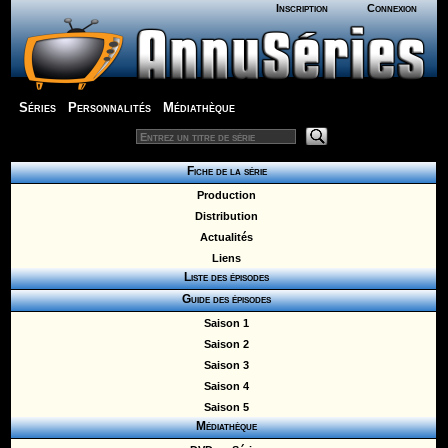
Inscription
Connexion
Séries
Personnalités
Médiathèque
Fiche de la série
Production
Distribution
Actualités
Liens
Liste des épisodes
Guide des épisodes
Saison 1
Saison 2
Saison 3
Saison 4
Saison 5
Médiathèque