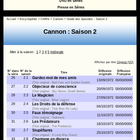
DVD en Séries
Presse en Séries
Accueil
>
Encyclopédie
>
Chiffre
>
Cannon
>
Guide des épisodes - Saison 2
Cannon : Saison 2
Aller à la saison :
1
2
3
4
5
Intégrale
Affichez par titre
Original (VO)
N° dans
N° de la
Diffusion
Diffusion
Titre
la série
saison
originale
Française
26
2.1
Gardez-moi de mes amis
13/09/1972
00/00/0000
(Titre original : Bad Cats and Sudden Death)
27
2.2
Objecteur de conscience
20/09/1972
00/00/0000
(Titre original : Sky Above, Death Below)
28
2.3
Le Magicien
27/09/1972
00/00/0000
(Titre original : Bitter Legion)
29
2.4
Les Droits de la défense
04/10/1972
00/00/0000
(Titre original : That Was No Lady)
30
2.5
Faux témoignage
11/10/1972
00/00/0000
(Titre original : Stakeout)
31
2.6
Les Prédateurs
18/10/1972
00/00/0000
(Titre original : The Predators)
32
2.7
Stupéfiants
25/10/1972
00/00/0000
(Titre original : A Long Way Down)
33
2.8
Chantage en divorce