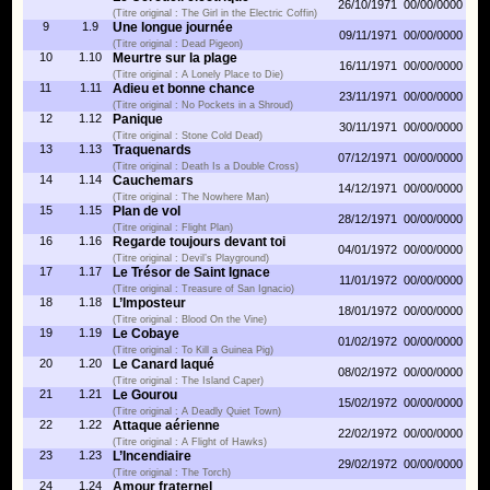
26/10/1971
00/00/0000
(Titre original : The Girl in the Electric Coffin)
9
1.9
Une longue journée
09/11/1971
00/00/0000
(Titre original : Dead Pigeon)
10
1.10
Meurtre sur la plage
16/11/1971
00/00/0000
(Titre original : A Lonely Place to Die)
11
1.11
Adieu et bonne chance
23/11/1971
00/00/0000
(Titre original : No Pockets in a Shroud)
12
1.12
Panique
30/11/1971
00/00/0000
(Titre original : Stone Cold Dead)
13
1.13
Traquenards
07/12/1971
00/00/0000
(Titre original : Death Is a Double Cross)
14
1.14
Cauchemars
14/12/1971
00/00/0000
(Titre original : The Nowhere Man)
15
1.15
Plan de vol
28/12/1971
00/00/0000
(Titre original : Flight Plan)
16
1.16
Regarde toujours devant toi
04/01/1972
00/00/0000
(Titre original : Devil’s Playground)
17
1.17
Le Trésor de Saint Ignace
11/01/1972
00/00/0000
(Titre original : Treasure of San Ignacio)
18
1.18
L’Imposteur
18/01/1972
00/00/0000
(Titre original : Blood On the Vine)
19
1.19
Le Cobaye
01/02/1972
00/00/0000
(Titre original : To Kill a Guinea Pig)
20
1.20
Le Canard laqué
08/02/1972
00/00/0000
(Titre original : The Island Caper)
21
1.21
Le Gourou
15/02/1972
00/00/0000
(Titre original : A Deadly Quiet Town)
22
1.22
Attaque aérienne
22/02/1972
00/00/0000
(Titre original : A Flight of Hawks)
23
1.23
L’Incendiaire
29/02/1972
00/00/0000
(Titre original : The Torch)
24
1.24
Amour fraternel