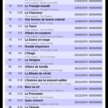
27/02/1974
00/00/0000
(Titre original : Bobby Loved Me)
73
3.24
Le Triangle maudit
13/03/1974
00/00/0000
(Titre original : Triangle of Terror)
74
3.25
Le Chasseur
20/03/1974
00/00/0000
(Titre original : The Stalker)
75
4.1
Une femme de bonne volonté
11/09/1974
00/00/0000
(Titre original : Kelly’s Song)
76
4.2
Le Tueur
18/09/1974
00/00/0000
(Titre original : The Hit Man)
77
4.3
Affaire en suspens
25/09/1974
00/00/0000
(Titre original : Voice From the Grave)
78
4.4
La Dame en rouge
02/10/1974
00/00/0000
(Titre original : Lady in Red)
79
4.5
Double imposture
16/10/1974
00/00/0000
(Titre original : The Deadly Trail)
80
4.6
L’Otage
23/10/1974
00/00/0000
(Titre original : The Exchange)
81
4.7
Le Vengeur
30/10/1974
00/00/0000
(Titre original : The Avenger)
82
4.8
Affaire de famille
06/11/1974
00/00/0000
(Titre original : A Killing in the Family)
83
4.9
La Minute de vérité
13/11/1974
00/00/0000
(Titre original : Flashpoint)
84
4.10
L’homme qui ne pouvait oublier
20/11/1974
00/00/0000
(Titre original : The Man Who Couldn’t Forget)
85
4.11
Mort ou vif
04/12/1974
00/00/0000
(Titre original : The Sounds of Silence)
86
4.12
Le Prisonnier
11/12/1974
00/00/0000
(Titre original : The Prisoner)
87
4.13
Sans remord
18/12/1974
00/00/0000
(Titre original : Daddy’s Little Girl)
88
4.14
Le Témoin