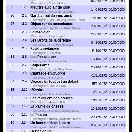
07/03/1972
00/00/0000
(Titre original : Cain’s Mark)
25
1.25
Meurtre au clair de lune
14/03/1972
00/00/0000
(Titre original : Murder By Moonlight)
26
2.1
Gardez-moi de mes amis
13/09/1972
00/00/0000
(Titre original : Bad Cats and Sudden Death)
27
2.2
Objecteur de conscience
20/09/1972
00/00/0000
(Titre original : Sky Above, Death Below)
28
2.3
Le Magicien
27/09/1972
00/00/0000
(Titre original : Bitter Legion)
29
2.4
Les Droits de la défense
04/10/1972
00/00/0000
(Titre original : That Was No Lady)
30
2.5
Faux témoignage
11/10/1972
00/00/0000
(Titre original : Stakeout)
31
2.6
Les Prédateurs
18/10/1972
00/00/0000
(Titre original : The Predators)
32
2.7
Stupéfiants
25/10/1972
00/00/0000
(Titre original : A Long Way Down)
33
2.8
Chantage en divorce
01/11/1972
00/00/0000
(Titre original : The Rip-Off)
34
2.9
L’excès en tout est un défaut
15/11/1972
00/00/0000
(Titre original : Child of Fear)
35
2.10
L’Ombre
22/11/1972
00/00/0000
(Titre original : The Shadow Man)
36
2.11
Les murs ont des oreilles
29/11/1972
00/00/0000
(Titre original : Hear No Evil)
37
2.12
La Partie de chasse
13/12/1972
00/00/0000
(Titre original : The Endangered Species)
38
2.13
Le Pigeon
20/12/1972
00/00/0000
(Titre original : Nobody Beats the House)
39
2.14
Un homme dans le parc
03/01/1973
00/00/0000
(Titre original : Hard Rock Roller Coaster)
40
2.15
Dettes de jeu