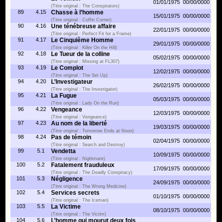
01/01/1975
00/00/0000
(Titre original : The Conspirators)
89
4.15
Chasse à l’homme
15/01/1975
00/00/0000
(Titre original : Coffin Corner)
90
4.16
Une ténébreuse affaire
22/01/1975
00/00/0000
(Titre original : Perfect Fit for a Frame)
91
4.17
Le Cinquième Homme
29/01/1975
00/00/0000
(Titre original : Killer On the Hill)
92
4.18
Le Tueur de la colline
05/02/1975
00/00/0000
(Titre original : Missing at FL307)
93
4.19
Le Complot
12/02/1975
00/00/0000
(Titre original : The Set Up)
94
4.20
L’Investigateur
26/02/1975
00/00/0000
(Titre original : The Investigator)
95
4.21
La Fugue
05/03/1975
00/00/0000
(Titre original : Lady On the Run)
96
4.22
Vengeance
12/03/1975
00/00/0000
(Titre original : Vengeance)
97
4.23
Au nom de la liberté
19/03/1975
00/00/0000
(Titre original : Tomorrow Ends at Noon)
98
4.24
Pas de témoin
02/04/1975
00/00/0000
(Titre original : Search and Destroy)
99
5.1
Vendetta
10/09/1975
00/00/0000
(Titre original : Nightmare)
100
5.2
Fatalement frauduleux
17/09/1975
00/00/0000
(Titre original : The Deadly Conspiracy)
101
5.3
Négligence
24/09/1975
00/00/0000
(Titre original : The Wrong Medicine)
102
5.4
Services secrets
01/10/1975
00/00/0000
(Titre original : The Iceman)
103
5.5
La Victime
08/10/1975
00/00/0000
(Titre original : The Victim)
104
5.6
L’homme qui mourut deux fois