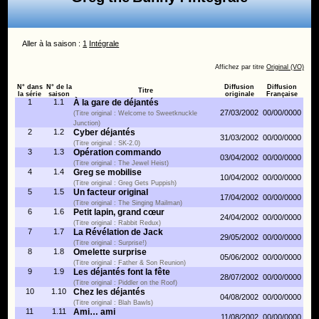
Aller à la saison :
1
Intégrale
Affichez par titre
Original (VO)
N° dans
N° de la
Diffusion
Diffusion
Titre
la série
saison
originale
Française
1
1.1
À la gare de déjantés
27/03/2002
00/00/0000
(Titre original : Welcome to Sweetknuckle
Junction)
2
1.2
Cyber déjantés
31/03/2002
00/00/0000
(Titre original : SK-2.0)
3
1.3
Opération commando
03/04/2002
00/00/0000
(Titre original : The Jewel Heist)
4
1.4
Greg se mobilise
10/04/2002
00/00/0000
(Titre original : Greg Gets Puppish)
5
1.5
Un facteur original
17/04/2002
00/00/0000
(Titre original : The Singing Mailman)
6
1.6
Petit lapin, grand cœur
24/04/2002
00/00/0000
(Titre original : Rabbit Redux)
7
1.7
La Révélation de Jack
29/05/2002
00/00/0000
(Titre original : Surprise!)
8
1.8
Omelette surprise
05/06/2002
00/00/0000
(Titre original : Father & Son Reunion)
9
1.9
Les déjantés font la fête
28/07/2002
00/00/0000
(Titre original : Piddler on the Roof)
10
1.10
Chez les déjantés
04/08/2002
00/00/0000
(Titre original : Blah Bawls)
11
1.11
Ami… ami
11/08/2002
00/00/0000