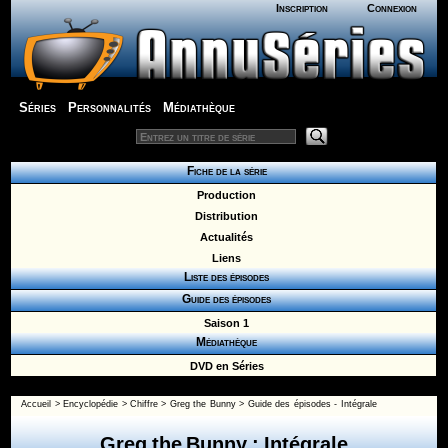
Inscription
Connexion
Séries
Personnalités
Médiathèque
Fiche de la série
Production
Distribution
Actualités
Liens
Liste des épisodes
Guide des épisodes
Saison 1
Médiathèque
DVD en Séries
Accueil
>
Encyclopédie
>
Chiffre
>
Greg the Bunny
>
Guide des épisodes - Intégrale
Greg the Bunny : Intégrale