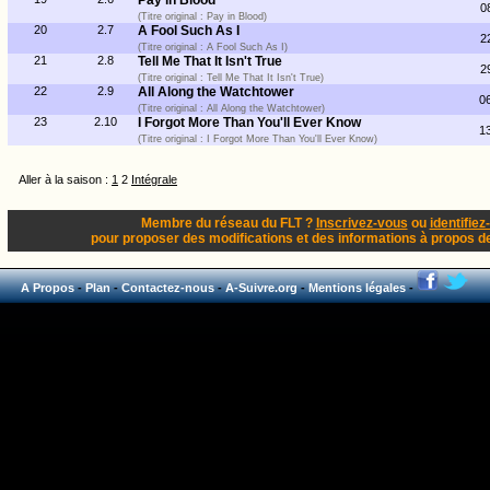
Pay in Blood
0
(Titre original : Pay in Blood)
20
2.7
A Fool Such As I
2
(Titre original : A Fool Such As I)
21
2.8
Tell Me That It Isn't True
2
(Titre original : Tell Me That It Isn't True)
22
2.9
All Along the Watchtower
0
(Titre original : All Along the Watchtower)
23
2.10
I Forgot More Than You'll Ever Know
1
(Titre original : I Forgot More Than You'll Ever Know)
Aller à la saison :
1
2
Intégrale
Membre du réseau du FLT ?
Inscrivez-vous
ou
identifiez
pour proposer des modifications et des informations à propos de 
A Propos
-
Plan
-
Contactez-nous
-
A-Suivre.org
-
Mentions légales
-