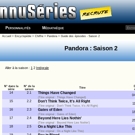
Personnalités
Médiathèque
Accueil
>
Encyclopédie
>
Chiffre
>
Pandora
>
Guide des épisodes - Saison 2
Pandora : Saison 2
Aller à la saison :
1
2
Intégrale
N° dans la
N° de la
Titre
série
saison
14
2.1
Things Have Changed
0
(Titre original : Things Have Changed)
15
2.2
Don't Think Twice, It's All Right
1
(Titre original : Don't Think Twice, It's All Right)
16
2.3
Gates of Eden
1
(Titre original : Gates of Eden)
17
2.4
Beyond Here Lies Nothin'
2
(Titre original : Beyond Here Lies Nothin')
18
2.5
On a Night Like This
0
(Titre original : On a Night Like This)
19
2.6