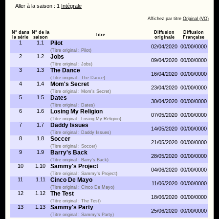
Aller à la saison : 1
Intégrale
Affichez par titre
Original (VO)
N° dans
N° de la
Diffusion
Diffusion
Titre
la série
saison
originale
Française
1
1.1
Pilot
02/04/2020
00/00/0000
(Titre original : Pilot)
2
1.2
Jobs
09/04/2020
00/00/0000
(Titre original : Jobs)
3
1.3
The Dance
16/04/2020
00/00/0000
(Titre original : The Dance)
4
1.4
Mom's Secret
23/04/2020
00/00/0000
(Titre original : Mom's Secret)
5
1.5
Dates
30/04/2020
00/00/0000
(Titre original : Dates)
6
1.6
Losing My Religion
07/05/2020
00/00/0000
(Titre original : Losing My Religion)
7
1.7
Daddy Issues
14/05/2020
00/00/0000
(Titre original : Daddy Issues)
8
1.8
Soccer
21/05/2020
00/00/0000
(Titre original : Soccer)
9
1.9
Barry's Back
28/05/2020
00/00/0000
(Titre original : Barry's Back)
10
1.10
Sammy's Project
04/06/2020
00/00/0000
(Titre original : Sammy's Project)
11
1.11
Cinco De Mayo
11/06/2020
00/00/0000
(Titre original : Cinco De Mayo)
12
1.12
The Test
18/06/2020
00/00/0000
(Titre original : The Test)
13
1.13
Sammy's Party
25/06/2020
00/00/0000
(Titre original : Sammy's Party)