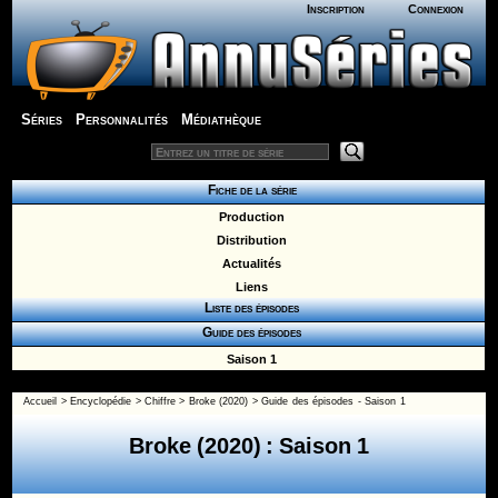
Inscription
Connexion
Séries
Personnalités
Médiathèque
Fiche de la série
Production
Distribution
Actualités
Liens
Liste des épisodes
Guide des épisodes
Saison 1
Accueil
>
Encyclopédie
>
Chiffre
>
Broke (2020)
>
Guide des épisodes - Saison 1
Broke (2020) : Saison 1