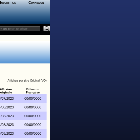
Inscription
Connexion
Affichez par titre
Original (VO)
Diffusion
Diffusion
originale
Française
8/07/2023
00/00/0000
4/08/2023
00/00/0000
1/08/2023
00/00/0000
8/08/2023
00/00/0000
5/08/2023
00/00/0000