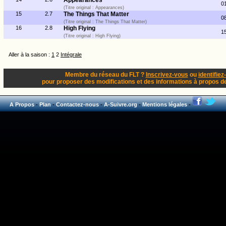
Appearances
0
(Titre original : Appearances)
15
2.7
The Things That Matter
0
(Titre original : The Things That Matter)
16
2.8
High Flying
1
(Titre original : High Flying)
Aller à la saison :
1
2
Intégrale
Membre du réseau du FLT ?
Inscrivez-vous
ou
identifiez
pour proposer des modifications et des informations à propos de 
A Propos
-
Plan
-
Contactez-nous
-
A-Suivre.org
-
Mentions légales
-