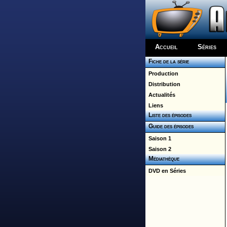
Accueil
Séries
Fiche de la série
Production
Distribution
Actualités
Liens
Liste des épisodes
Guide des épisodes
Saison 1
Saison 2
Médiathèque
DVD en Séries