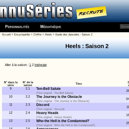
Personnalités
Médiathèque
Accueil
>
Encyclopédie
>
Chiffre
>
Heels
>
Guide des épisodes - Saison 2
Heels : Saison 2
Aller à la saison :
1
2
Intégrale
N° dans la
N° de la
Titre
série
saison
9
2.1
Ten-Bell Salute
2
(Titre original : Ten-Bell Salute)
10
2.2
The Journey is the Obstacle
0
(Titre original : The Journey is the Obstacle)
11
2.3
Discord
1
(Titre original : Discord)
12
2.4
Heavy Heads
1
(Titre original : Heavy Heads)
13
2.5
Who the Hell is the Condamned?
2
(Titre original : Who the Hell is the Condamned?)
14
2.6