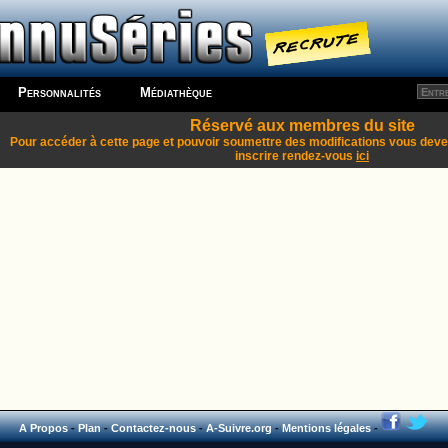
Personnalités
Médiathèque
Réservé aux membres du site
Pour accéder à cette page et pouvoir soumettre des modifications vous dev
inscrire rendez-vous
ici
A Propos
-
Plan
-
Contactez-nous
-
A-Suivre.org
-
Mentions légales
-