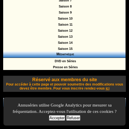
Saison 7
Saison 8
Saison 9
Saison 10
Saison 11
Saison 12
Saison 13
Saison 14
Saison 15
Médiathèque
DVD en Séries
Presse en Séries
Réservé aux membres du site
Pour accéder à cette page et pouvoir soumettre des modifications vous
devez être membre. Pour vous inscrire rendez-vous
ici
A Propos
-
Plan
-
Contactez-nous
-
A-Suivre.org
-
Mentions légales
-
Annuséries utilise Google Analytics pour mesurer sa
fréquentation. Acceptez-vous l'utilisation de ces cookies ?
Accepter
Refuser