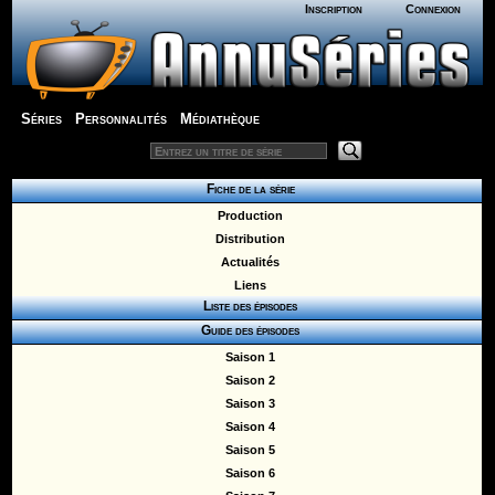
Inscription
Connexion
Séries
Personnalités
Médiathèque
Fiche de la série
Production
Distribution
Actualités
Liens
Liste des épisodes
Guide des épisodes
Saison 1
Saison 2
Saison 3
Saison 4
Saison 5
Saison 6