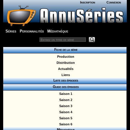
Inscription
Connexion
Séries
Personnalités
Médiathèque
Fiche de la série
Production
Distribution
Actualités
Liens
Liste des épisodes
Guide des épisodes
Saison 1
Saison 2
Saison 3
Saison 4
Saison 5
Saison 6
Médiathèque