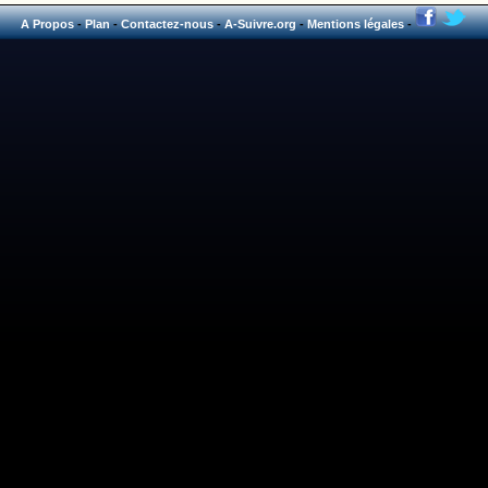
A Propos
-
Plan
-
Contactez-nous
-
A-Suivre.org
-
Mentions légales
-