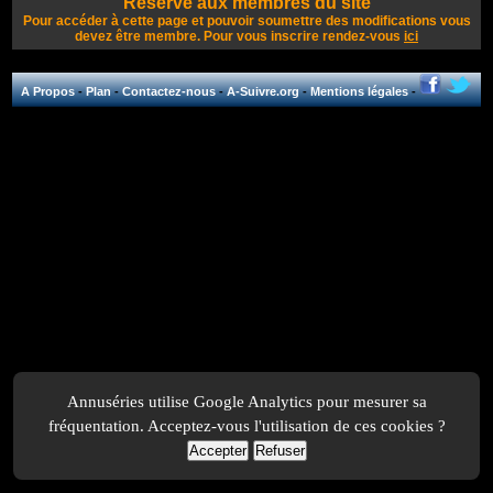
Réservé aux membres du site
Pour accéder à cette page et pouvoir soumettre des modifications vous
devez être membre. Pour vous inscrire rendez-vous
ici
A Propos
-
Plan
-
Contactez-nous
-
A-Suivre.org
-
Mentions légales
-
Annuséries utilise Google Analytics pour mesurer sa
fréquentation. Acceptez-vous l'utilisation de ces cookies ?
Accepter
Refuser