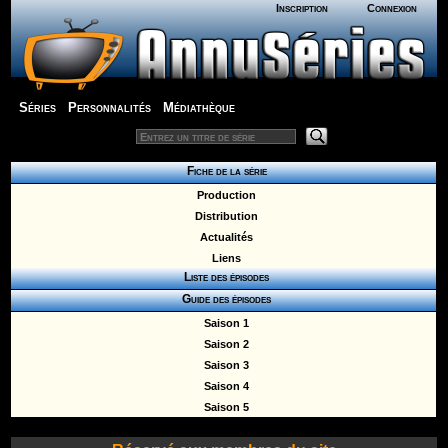
Inscription
Connexion
Séries
Personnalités
Médiathèque
Fiche de la série
Production
Distribution
Actualités
Liens
Liste des épisodes
Guide des épisodes
Saison 1
Saison 2
Saison 3
Saison 4
Saison 5